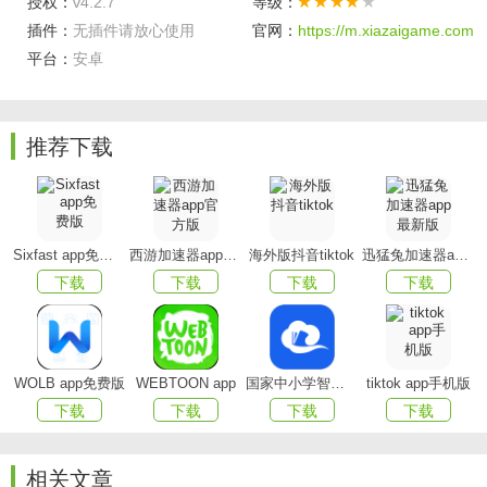
授权：
v4.2.7
等级：
插件：
无插件请放心使用
官网：
https://m.xiazaigame.com
平台：
安卓
调研邦手机版特色
推荐下载
这些意见都将通过调研邦传达给相关企业
促使他们提供更好的产品或服务，帮助企业提高效率
Sixfast app免费版
西游加速器app官方版
海外版抖音tiktok
迅猛兔加速器app最新版
通过填写在线调查问卷，为众多产品、服务提出您的想
下载
下载
下载
下载
法及意见
同时也帮助消费者在今后能享受到更加优质、更加适合
自己的产品或服务。
WOLB app免费版
WEBTOON app
国家中小学智慧教育平台app(智慧中小学)
tiktok app手机版
下载
下载
下载
下载
app功能
1、免费注册，零门槛，零限制
相关文章