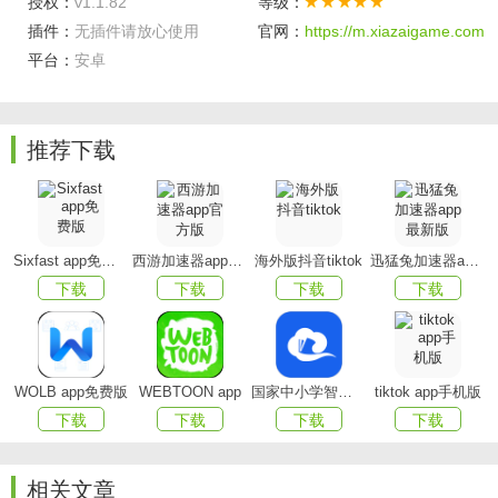
授权：
v1.1.82
等级：
插件：
无插件请放心使用
官网：
https://m.xiazaigame.com
平台：
安卓
推荐下载
12345临沂首发特色
1、可以随时查看您反映的问题的进度，第一时间得到问
题的反馈。
Sixfast app免费版
西游加速器app官方版
海外版抖音tiktok
迅猛兔加速器app最新版
下载
下载
下载
下载
2、群众向12345政务服务热线反映问题。点击进入后，
他们可以填写问题。
3、市民可通过手机APP随时提交申诉、查询12345知识
WOLB app免费版
WEBTOON app
国家中小学智慧教育平台app(智慧中小学)
tiktok app手机版
库、跟踪申诉进度。
下载
下载
下载
下载
4、将为您解读一些热点难点问题，并指导您如何做事，
让您增长见识，少跑腿。
相关文章