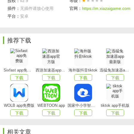
授权：
v2.9
等级：
插件：
无插件请放心使用
官网：
https://m.xiazaigame.com
平台：
安卓
番茄锁功能
1、可以随时设定锁机时间以及锁机期间可以使用的应
推荐下载
用；也可以设计锁机计划，每天到点自动锁机。
2、可以查看每天单款应用的使用时长，你的时间浪费在
哪里一目了然。
Sixfast app免费版
西游加速器app官方版
海外版抖音tiktok
迅猛兔加速器app最新版
3、可以限定每天可玩手机总时长以及单个应用的可玩时
下载
下载
下载
下载
长。
软件特点
WOLB app免费版
WEBTOON app
国家中小学智慧教育平台app(智慧中小学)
tiktok app手机版
1、对每个APP都能够单独设置运用时长、休息时长。
下载
下载
下载
下载
2、将会循环执行的任务保管起来，自动执行，防止反复
设置。
相关文章