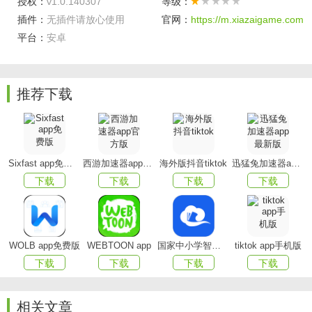
授权：
v1.0.140307
等级：
插件：
无插件请放心使用
官网：
https://m.xiazaigame.com
听海读书会app亮点
平台：
安卓
1、发布听海读书会的最新动态
2、介绍听海读书会的读书交流活动
推荐下载
3、发表文章及其它作品或观点
4、欢迎外来投稿
Sixfast app免费版
西游加速器app官方版
海外版抖音tiktok
迅猛兔加速器app最新版
听海读书会软件特色
下载
下载
下载
下载
我的,专属定制,全面提升读书体验
首页,布局优化,痛快你的眼睛
WOLB app免费版
WEBTOON app
国家中小学智慧教育平台app(智慧中小学)
tiktok app手机版
打卡,功能完善,更懂你的读书app
下载
下载
下载
下载
社区,功能升级,发掘读书的乐趣
相关文章
特点