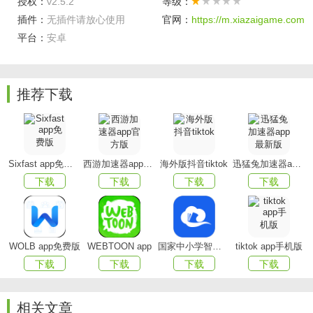
授权：
v2.5.2
等级：
插件：
无插件请放心使用
官网：
https://m.xiazaigame.com
平台：
安卓
推荐下载
盐边融媒手机版特色
【身边新闻，一秒即达】
每日24小时不间断更新，聚焦
Sixfast app免费版
西游加速器app官方版
海外版抖音tiktok
迅猛兔加速器app最新版
盐边本地；
下载
下载
下载
下载
【多种多样】
在视听专区可以找到电视、广播和视频等
多个频道；
WOLB app免费版
WEBTOON app
国家中小学智慧教育平台app(智慧中小学)
tiktok app手机版
【便民服务】
便捷体验个人生活服务、家庭服务、社区
下载
下载
下载
下载
等相关服务；
【精彩活动，周周不断】
精选推荐每日活动，动动手指
相关文章