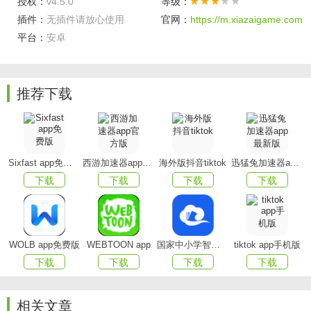
授权：
v4.5.0
等级：
插件：
无插件请放心使用
官网：
https://m.xiazaigame.com
平台：
安卓
推荐下载
青冈融媒功能
Sixfast app免费版
西游加速器app官方版
海外版抖音tiktok
迅猛兔加速器app最新版
播报全面
，在全省新闻播报的时候能全方位的进行播
下载
下载
下载
下载
报，用户在了解的时候也能从多个方面去了解；
个性化推荐
：你用得越多，我们推荐的越准，你关心
的，尽在眼前；
WOLB app免费版
WEBTOON app
国家中小学智慧教育平台app(智慧中小学)
tiktok app手机版
下载
下载
下载
下载
媒体订阅
：精心挑选近千家优质微信媒体，订阅丰富阅
读内容；
相关文章