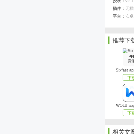
授权：
v2.1
插件：
无插
平台：
安卓
推荐下
Sixfast 
下
鼎山智能
WOLB a
1、提
下
2、所
相关文