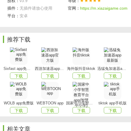
授权：
v3.9
等级：
4.订单结算中，新增了抽成方式及抽成比例
插件：
无插件请放心使用
官网：
https://m.xiazaigame.com
平台：
安卓
应用亮点
1.打造实实在在的优惠活动和真真切切的惠民举措，有
推荐下载
需要的朋友欢迎体验。
2.这里有商家入驻、购物商城、生活资讯、汽车、地
产、人力资源和精准扶贫等功能板块。
Sixfast app免费版
西游加速器app官方版
海外版抖音tiktok
迅猛兔加速器app最新版
3.专业的本地生活服务平台，品质美食、水果生鲜、鲜
下载
下载
下载
下载
花蛋糕、超市百货,30分钟送达!
4.为您甄选资质齐全,卫生可靠的优质商家,提供安全、方
便、快捷、贴心的高品质外卖服务。
WOLB app免费版
WEBTOON app
国家中小学智慧教育平台app(智慧中小学)
tiktok app手机版
主要功能
下载
下载
下载
下载
搜索便捷
相关文章