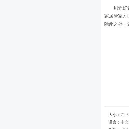
贝壳好
家居管家方
除此之外，
大小：
71.6
语言：
中文