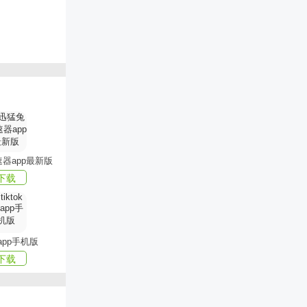
器app最新版
下载
家。
k app手机版
户，其他有我
下载