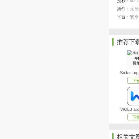
授权：
v0.1
插件：
无插
平台：
安卓
推荐下
Sixfast 
贝壳好管
下
1、家
2、服
WOLB a
3、你
下
们。
4、上
相关文