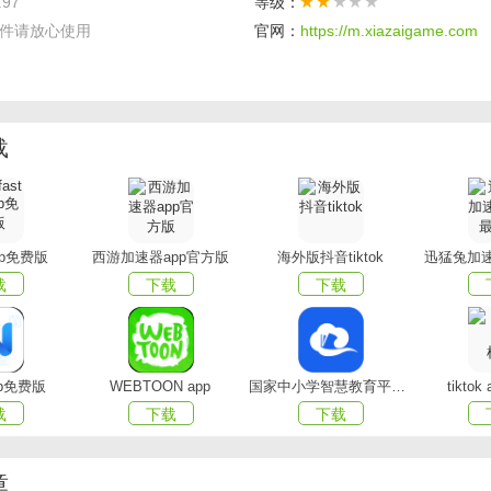
.97
等级：
件请放心使用
官网：
https://m.xiazaigame.com
载
app免费版
西游加速器app官方版
海外版抖音tiktok
迅猛兔加速
家特色
载
下载
下载
庭服务者的专业工具，快速接单上户，轻轻松松赚钱。
务者“娘家”，多重安全保障，线上圈子，展示自我，这里也是你的
pp免费版
WEBTOON app
国家中小学智慧教育平台app(智慧中小学)
tikto
的小管家，数据透明，标准清晰，服务内容明确，请专心服务客
载
下载
下载
户赚钱，订单管理，标准化服务，是家庭服务者的好帮手。
章