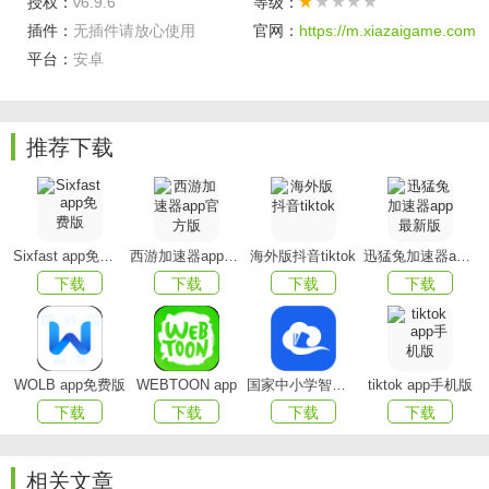
授权：
v6.9.6
等级：
插件：
无插件请放心使用
官网：
https://m.xiazaigame.com
平台：
安卓
要出发周边游app特色
推荐下载
新人礼包：
新注册领取大礼包，3重惊喜等你来；
Sixfast app免费版
西游加速器app官方版
海外版抖音tiktok
迅猛兔加速器app最新版
促销专场：
下载
下载
下载
下载
一周一惊喜，促销专场精彩不断，度假产品丰富，价格
实惠；
人气玩点：
WOLB app免费版
WEBTOON app
国家中小学智慧教育平台app(智慧中小学)
tiktok app手机版
下载
下载
下载
下载
每周推出上周人气出游地，人气玩点精彩不容错过；
会员特权：
相关文章