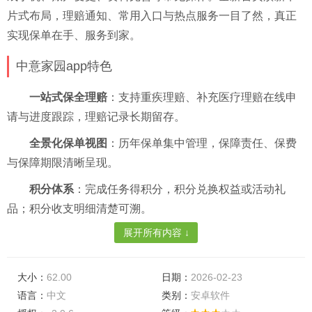
片式布局，理赔通知、常用入口与热点服务一目了然，真正
实现保单在手、服务到家。
中意家园app特色
一站式保全理赔
：支持重疾理赔、补充医疗理赔在线申
请与进度跟踪，理赔记录长期留存。
全景化保单视图
：历年保单集中管理，保障责任、保费
与保障期限清晰呈现。
积分体系
：完成任务得积分，积分兑换权益或活动礼
品；积分收支明细清楚可溯。
展开所有内容 ↓
消息中心
：理赔节点、保全进度、政策公告统一推送，
重要提醒不遗漏。
大小：
62.00
日期：
2026-02-23
资料自主维护
：手机变更、账户变更、信息完善、家庭
语言：
中文
类别：
安卓软件
成员管理等在线办理，减少线下往返。