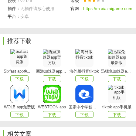
授权：
v2.0.6
等级：
安全合规
：数据分级授权与加密传输，重要操作双重校
插件：
无插件请放心使用
官网：
https://m.xiazaigame.com
验，保障个人与家庭隐私。
平台：
安卓
推荐下载
Sixfast app免费版
西游加速器app官方版
海外版抖音tiktok
迅猛兔加速器app最新版
下载
下载
下载
下载
WOLB app免费版
WEBTOON app
国家中小学智慧教育平台app(智慧中小学)
tiktok app手机版
下载
下载
下载
下载
相关文章