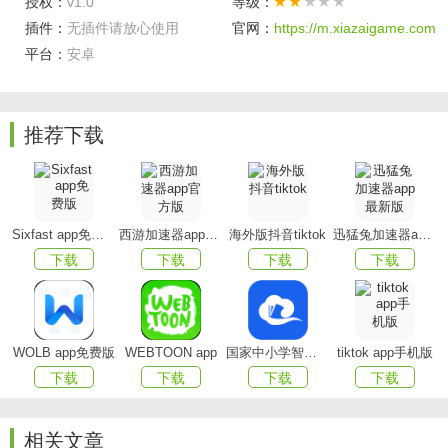
授权：
v1.0
等级：
插件：
无插件请放心使用
官网：
https://m.xiazaigame.com
平台：
安卓
推荐下载
软件特色
Sixfast app免费版
西游加速器app官方版
海外版抖音tiktok
迅猛兔加速器app最新版
-绘制方程的积分
下载
下载
下载
下载
-方程的图形表示
-计算任何方程的定积分
WOLB app免费版
WEBTOON app
国家中小学智慧教育平台app(智慧中小学)
tiktok app手机版
-使用多个参数的可能性
下载
下载
下载
下载
-绘制方程的一阶或二阶导数
相关文章
-绘制特定x位置的切线