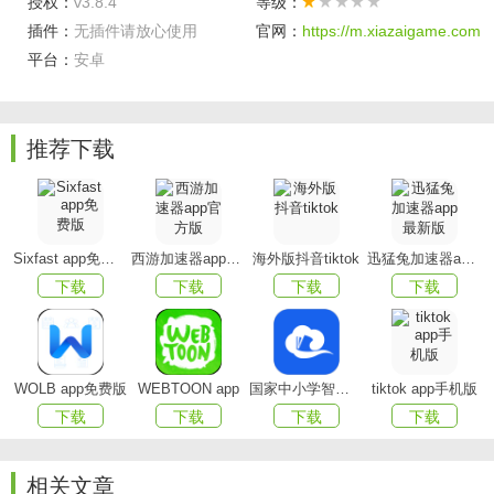
授权：
v3.8.4
等级：
插件：
无插件请放心使用
官网：
https://m.xiazaigame.com
平台：
安卓
立方书官方版优势
推荐下载
【动态评测管理】
随时查看班级学习进度，通过互动和
测验实现对每位学生学习进度跟踪和学习成效评价；
Sixfast app免费版
西游加速器app官方版
海外版抖音tiktok
迅猛兔加速器app最新版
【完全免费】
教育信息化趋势下的的新型教材体验，对
下载
下载
下载
下载
教师和学生全部免费；
【轻松管理课堂】
轻松管理自己的班级课堂，备课、开
课，管理学生、发送通知、分享资源、布置批改作业、组织
WOLB app免费版
WEBTOON app
国家中小学智慧教育平台app(智慧中小学)
tiktok app手机版
讨论答疑、开展教学互动。
下载
下载
下载
下载
立方书pdf软件特色
相关文章