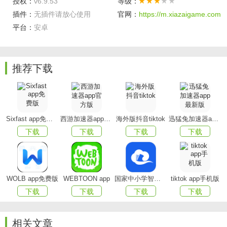
授权：
v6.9.53
等级：
左右手师傅端软件是一款专为定制家居安装师傅提供的
插件：
无插件请放心使用
官网：
https://m.xiazaigame.com
接单神器。左右手平台提供包括全屋整装类（定制衣柜、橱
平台：
安卓
柜、护墙板、辅料、定制办公、地板等）相关定制类的产品
量尺、配送、安装、维修等服务。师傅可以根据所在区域及
推荐下载
服务项目自主选择订单，也可与商家达成长期合作关系，通
过易接单轻松实现订单、报价、补价、服务过程汇报、轻松
实现提现等操作。可以根据情况进行选择接单，轻松接单赚
钱，提高经营收入，使用非常方便。
Sixfast app免费版
西游加速器app官方版
海外版抖音tiktok
迅猛兔加速器app最新版
下载
下载
下载
下载
软件特点：
1.挣钱容易，师傅通过分享拉（好友或商家）产生的交
易均可获得高额收入，轻松月入过万，
WOLB app免费版
WEBTOON app
国家中小学智慧教育平台app(智慧中小学)
tiktok app手机版
2.具有实力的线下运营团队，师傅可以根据地区加入当
下载
下载
下载
下载
地的服务公司，形成雇佣合作关系，保证订单稳定，收入稳
定。
相关文章