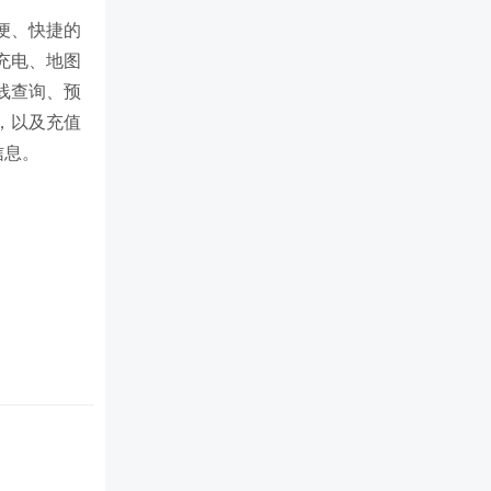
便、快捷的
充电、地图
线查询、预
，以及充值
信息。