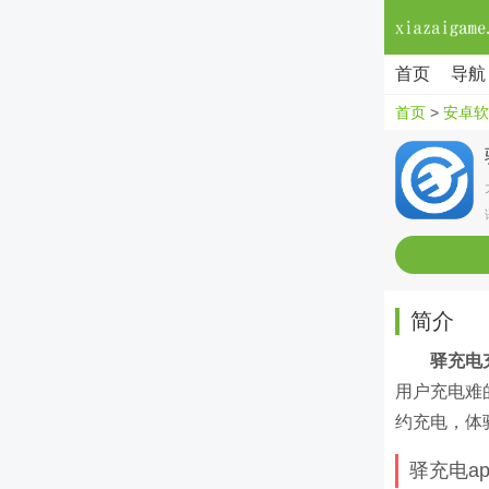
首页
导航
首页
>
安卓软
简介
驿充电
用户充电难
约充电，体
驿充电a