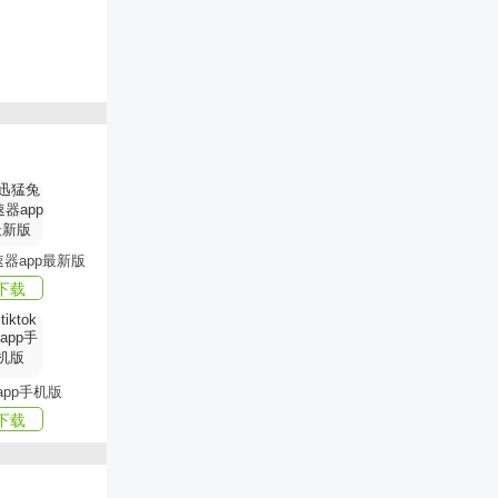
器app最新版
下载
k app手机版
下载