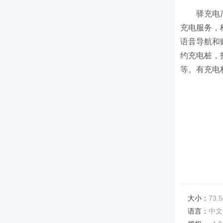
驿充电
充电服务，
语音导航和
约充电桩，
等。有充电
大小：
73.5
语言：
中文