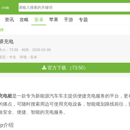
资讯
攻略
安卓
苹果
手游
专题
件
驿充电
大小：73.50 时间：2026-02-09
语言：中文 环境：安卓
官方下载 （73.50）
充电桩
是一款专为新能源汽车车主提供便捷充电服务的平台，更
的痛点，可随时搜索周边可使用充电设备，智能规划路线前往，
验安全、便捷、智能的充电服务。
pp介绍