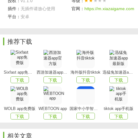
授权：
v1.1.0
等级：
插件：
无插件请放心使用
官网：
https://m.xiazaigame.com
增值服务，
用户可以在平台中享受到许多的增值服务，
平台：
安卓
给你带来了更多的服务体验。
软件亮点
推荐下载
航班动态：
实时了解航班的具体信息，知道是否延误
等。
首页：
在这里根据自己的需求进行一个航程的订购服
Sixfast app免费版
西游加速器app官方版
海外版抖音tiktok
迅猛兔加速器app最新版
务。
下载
下载
下载
下载
服务大厅：
在这里为你带来全面的服务玩法，让你有更
多的选择。
我的：
进行账号的登录，在这里对于自己的个人资料进
WOLB app免费版
WEBTOON app
国家中小学智慧教育平台app(智慧中小学)
tiktok app手机版
行更好的管理。
下载
下载
下载
下载
应用优势
相关文章