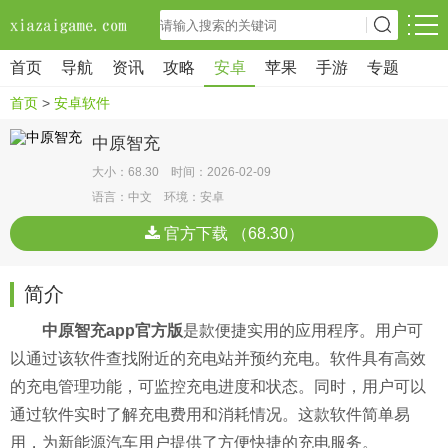
首页
导航
资讯
攻略
安卓
苹果
手游
专题
首页
>
安卓软件
中原智充
大小：68.30 时间：2026-02-09
语言：中文 环境：安卓
官方下载 （68.30）
简介
中原智充app官方版
是款便捷实用的应用程序。用户可
以通过该软件查找附近的充电站并预约充电。软件具有高效
的充电管理功能，可监控充电进度和状态。同时，用户可以
通过软件实时了解充电费用和消耗情况。这款软件简单易
用，为新能源汽车用户提供了方便快捷的充电服务。