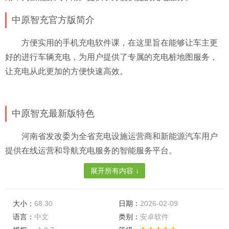
中原智充官方版简介
方便实用的手机充电软件课，在这里旨在能够让车主更
好的进行车辆充电，为用户提供了专属的充电桩地图服务，
让充电从此更加的方便快速高效。
中原智充最新版特色
河南省发改委为全省充电设施运营商和新能源汽车用户
提供在线运营和导航充电服务的智能服务平台。
为新能源汽车车主提供充电站（桩）查询、导航、充
展开所有内容 ↓
电、支付、评价、收藏于一体的充电智能服务。
大小：
集成河南省所有充电设施数据信息，致力于为新能源汽
68.30
日期：
2026-02-09
语言：
中文
类别：
安卓软件
车车主提供更好的导航找桩、智能充电服务。支持二维码扫