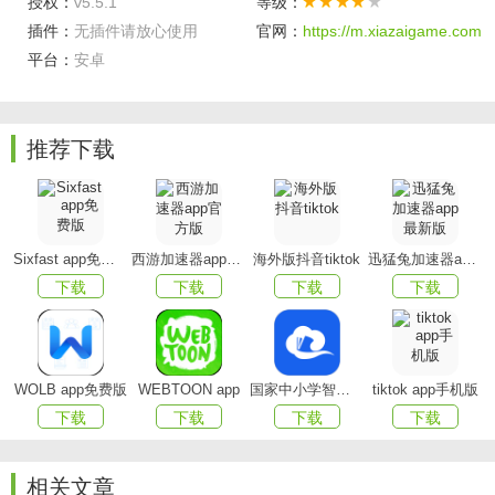
授权：
v5.5.1
等级：
及相应的资料还是很丰富前面的。
插件：
无插件请放心使用
官网：
https://m.xiazaigame.com
平台：
安卓
政务信息透明公开，对于一些政务都是会在软件内发布
相关决定的，而且还有专门的政策解读员。
首页设置很轻松，你可以设置属于你自己的首页来让自
推荐下载
己在使用的时候可以更加的舒适。
头条资讯在线观看，像是现在的一些比较重要的资讯，
软件都是会同步的进行更新的。
Sixfast app免费版
西游加速器app官方版
海外版抖音tiktok
迅猛兔加速器app最新版
下载
下载
下载
下载
手机版亮点：
“政直播”
实时集纳由南方网执行的我省各级党政机关新闻发布会
WOLB app免费版
WEBTOON app
国家中小学智慧教育平台app(智慧中小学)
tiktok app手机版
网上直播，第一时间向社会发布权威信息，同时集纳其他可
下载
下载
下载
下载
视性强、观赏性佳、受众关注的各类直播内容。在设置上，
各个应用版块之间可快速切换，以贴近性的内容产品和多样
相关文章