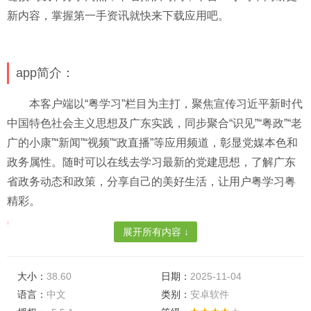
新内容，掌握第一手资讯就快来下载应用吧。
app简介：
本客户端以“粤学习”栏目为主打，聚焦宣传习近平新时代
中国特色社会主义思想及广东实践，同步聚合“识见”“粤政”“老
广的小康”“新闻”“视频”“政直播”等应用频道，彰显党媒本色和
政务属性。随时可以在线去学习最新的党建思想，了解广东
省政务动态和政策，分享自己的美好生活，让用户粤学习粤
精彩。
软件特色：
展开所有内容 ↓
一键搜索关键词，软件内的信息量很丰富，你是可以很
大小：
38.60
日期：
2025-11-04
轻松的就在软件内找到自己需要资讯。
语言：
中文
类别：
安卓软件
在线学习很轻松，软件内的一些可以让你学习的资源以