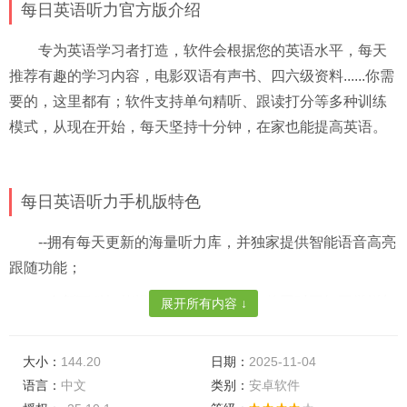
每日英语听力官方版介绍
专为英语学习者打造，软件会根据您的英语水平，每天
推荐有趣的学习内容，电影双语有声书、四六级资料......你需
要的，这里都有；软件支持单句精听、跟读打分等多种训练
模式，从现在开始，每天坚持十分钟，在家也能提高英语。
每日英语听力手机版特色
--拥有每天更新的海量听力库，并独家提供智能语音高亮
跟随功能；
--全新百科智能提示，让你训练听力的同时不知不觉增加
展开所有内容 ↓
英语词汇量；
大小：
--全新fm电台功能，实时流畅收听最新英语节目，锻炼英
144.20
日期：
2025-11-04
语言：
中文
类别：
安卓软件
语听力必备；