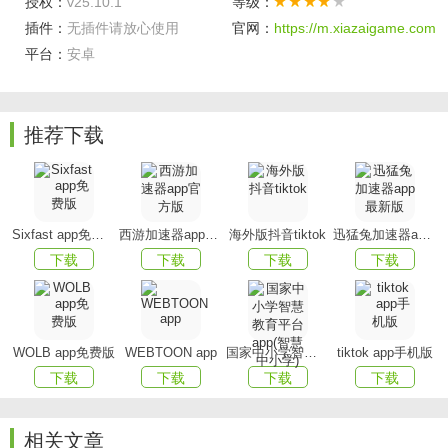
授权：
v25.10.1
等级：
--与拥有海量词库的《欧路词典》无缝集成，查词典、背
插件：
无插件请放心使用
官网：
https://m.xiazaigame.com
单词轻松搞定；
平台：
安卓
--可以和《欧路词典》同步生词本、笔记，学英语必备，
背单词更方便；
推荐下载
--支持听力上传，听众能在官网上传自己的资源，我们为
您制作同步高亮字幕。
每日英语听力软件亮点
Sixfast app免费版
西游加速器app官方版
海外版抖音tiktok
迅猛兔加速器app最新版
下载
下载
下载
下载
【学习计划】
定下小目标，每天自动推送学习内容；
【听力挑战】
加入听力训练计划，日积月累提高英语；
【配音秀】
提供原声听力材料的配音，秀出你的发音；
WOLB app免费版
WEBTOON app
国家中小学智慧教育平台app(智慧中小学)
tiktok app手机版
下载
下载
下载
下载
【精听党】
名著原声朗读，精编版讲义讲解，配套习题
测试；
相关文章
【各类考试】
初高中、大学四六级、考研、雅思托福、