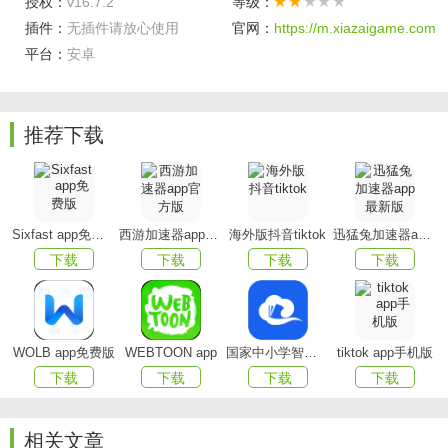
授权：
v16.7.2
等级：
看精彩内容。​
插件：
无插件请放心使用
官网：
https://m.xiazaigame.com
视听体验出色：采用先进的视频编码和传输技术，提供
平台：
安卓
流畅的播放体验，高清乃至 4K 的画质搭配优质音效，为用户
带来沉浸式的观影感受。​
推荐下载
个性化服务精准：通过分析用户的观看历史和偏好，智
能推荐符合用户口味的视频内容，还能根据用户的追剧习惯
发送更新提醒，让用户不错过任何精彩剧集。​
多端同步便捷：支持手机、平板、电脑、电视等多设备
Sixfast app免费版
西游加速器app官方版
海外版抖音tiktok
迅猛兔加速器app最新版
登录同步，用户在不同设备上的观看进度、收藏内容等均可
下载
下载
下载
下载
实时同步，满足用户在不同场景下的观看需求。​
软件特色​
WOLB app免费版
WEBTOON app
国家中小学智慧教育平台app(智慧中小学)
tiktok app手机版
独家自制内容：推出众多备受好评的独家自制剧、综
下载
下载
下载
下载
艺、动漫等，如《奇葩说》《中国新说唱》等系列作品，具
有独特的内容竞争力。​
相关文章