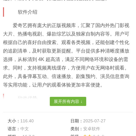
软件介绍​
爱奇艺拥有庞大的正版视频库，汇聚了国内外热门影视
大片、热播电视剧、爆款综艺以及独家自制内容等。用户可
根据自己的喜好自由搜索、观看各类视频，还能创建个性化
的追剧清单，及时获取更新提醒。平台提供多种清晰度播放
选择，从标清到 4K 超高清，满足不同网络环境和设备的需
求。同时，支持视频离线缓存，方便用户在无网络时观看。
此外，具备弹幕互动、倍速播放、剧集预约、演员信息查询
等实用功能，让用户的观看体验更加丰富便捷。​
软件优势​
展开所有内容 ↓
内容资源丰富且优质：拥有海量正版影视内容，涵盖多
种题材和类型，不仅引进国内外热门作品，还持续产出高品
大小：
116.40
日期：
2025-07-27
质的独家自制剧、综艺等，更新速度快，让用户第一时间观
语言：
中文
类别：
安卓软件