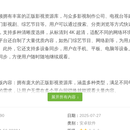
频拥有丰富的正版影视资源库，与众多影视制作公司、电视台等
门影视剧、综艺节目等。用户可以通过搜索、分类浏览等方式快
，支持多种清晰度选择，从标清到 4K 超清，适配不同的网络环
平台还自制了大量优质内容，如热门综艺节目、网络剧等，为用
。此外，它还支持多设备同步，用户在手机、平板、电脑等设备
同步，方便用户随时随地继续观看。​
版内容：拥有庞大的正版影视资源库，涵盖多种类型，满足不同
的需求，让用户无需在多个平台间切换就能观看大量内容。​
展开所有内容 ↓
畅体验：采用先进的视频编码和传输技术，保证视频播放的高清
顿、缓冲等问题，即使在网络状况一般的情况下，也能有较好的观
.90
日期：
2025-07-27
推荐精准：基于用户的观看历史、搜索记录等数据，通过智能算
类别：
安卓软件
感兴趣的内容，节省用户寻找内容的时间，提高观影效率。​