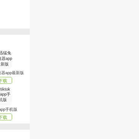
号，观看记
趣。​
环境下也能
分享自己的
器app最新版
下载
等多种专属
等多种直播
k app手机版
下载