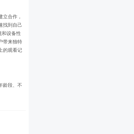
建立合作，
速找到自己
境和设备性
户带来独特
上的观看记
年龄段、不
画质和流畅
看体验。​
法为用户精