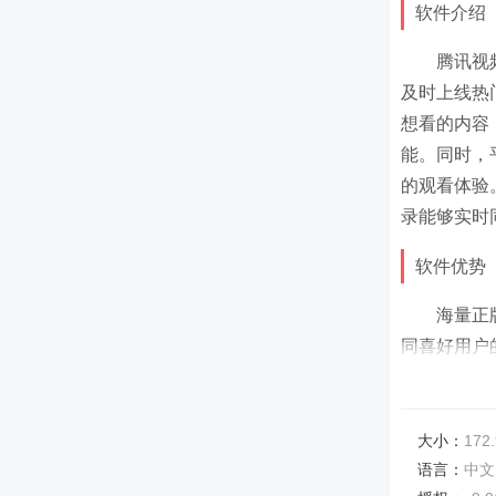
软件介绍​
腾讯视
及时上线热
想看的内容
能。同时，
的观看体验
录能够实时
软件优势​
海量正
同喜好用户
高清流
性，减少卡
大小：
172
个性化
语言：
中文
准推荐可能