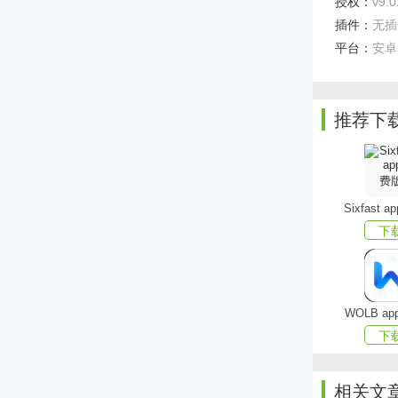
授权：
v9.0
插件：
无插
多设备
平台：
安卓
录、收藏等
软件特色​
推荐下
离线缓
观看，如通
弹幕互
Sixfast 
看法和感受
下
会员专
权益，还有
直播内
WOLB a
内容，满足
下
更新日志​
相关文