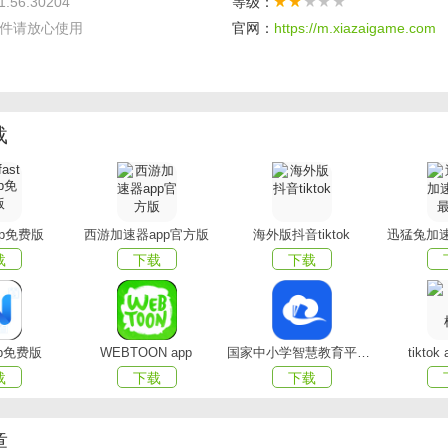
1.56.30204
等级：
件请放心使用
官网：
https://m.xiazaigame.com
同步便捷：支持手机、平板、电脑、电视等多种设备登录同一账
信息实时同步，用户可以在不同设备间无缝切换，继续享受观影乐
载
存功能：用户可以将喜欢的视频提前缓存到本地，在没有网络的
勤途中、出差时等，非常实用。​
动体验：观看视频时，用户可以发送弹幕与其他观众实时互动，
app免费版
西游加速器app官方版
海外版抖音tiktok
迅猛兔加速
，增加了观影的趣味性和参与感。​
载
下载
下载
属权益丰富：开通会员后可享受无广告、高清画质、提前看剧集
会员专属内容可供观看，为用户提供更优质的服务。​
容多样：不仅有影视内容，还涵盖体育赛事、游戏直播、演唱会
pp免费版
WEBTOON app
国家中小学智慧教育平台app(智慧中小学)
tikto
用户对实时观看的需求。​
载
下载
下载
章