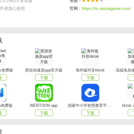
.2.0.24823 安卓版
等级：
件请放心使用
官网：
https://m.xiazaigame.com
全
：所有购买都在淘宝，天猫商城，完成，快捷、熟悉、安全，
理由退换货。
载
源头好货】
主播亲赴工厂、源产地甚至海外选款，让你用出厂价格买到质量
app免费版
西游加速器app官方版
海外版抖音tiktok
迅猛兔加速
比好物。
载
下载
下载
间专享折扣】
很多品牌以超乎想象的折扣在直播间限时特卖。每一件都有主播
价比又放心。
pp免费版
WEBTOON app
国家中小学智慧教育平台app(智慧中小学)
tikto
载
下载
下载
好的整套买】
有上万个身材不一，风格各异的主播，你可以通过直播直观的看
章