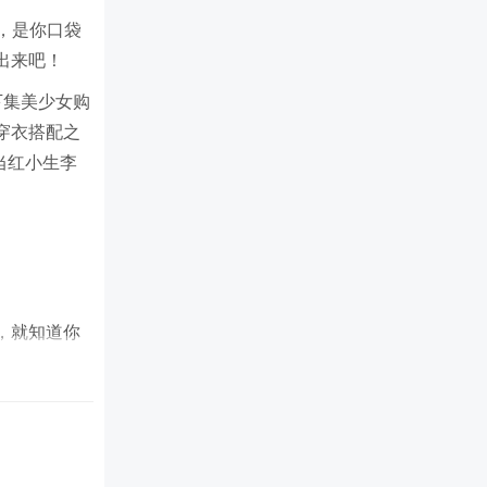
橱，是你口袋
出来吧！
下集美少女购
穿衣搭配之
当红小生李
，就知道你
秀」疯狂来