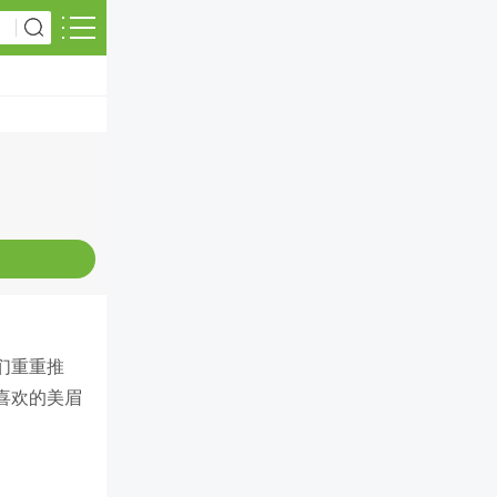
们重重推
喜欢的美眉