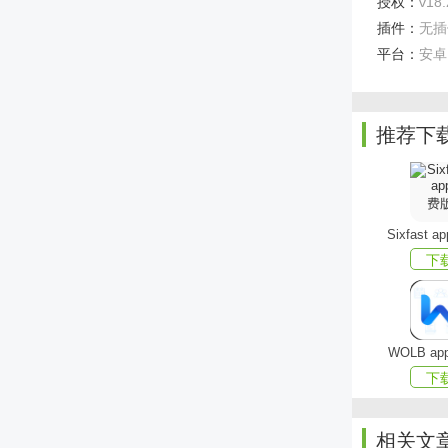
授权：
v18
袭。
插件：
无插
平台：
安卓
快捷安
买，七天无
推荐下
app功能
【工厂
蘑菇街
Sixfast 
牌的高性价
下
【直播
每天有
说，既有性
WOLB a
下
【搭配
蘑菇街
相关文