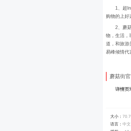
1、超
购物的上好
2、蘑
物，生活，
道，和旅游
易峰倾情代
蘑菇街官
详情页
好哪一口。
美食广
大小：
70.7
男女精
语言：
中文
全民晒