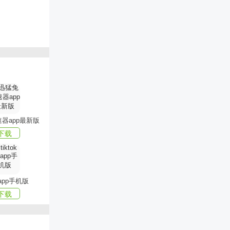
随时想买就
堪比商场品
器app最新版
下载
为你试穿解
k app手机版
下载
到上身搭配