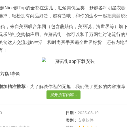
In超Nice超Top的全都在这儿，汇聚美优品类，赶超各种明星衣
选择，轻松拥有尚品好货，超有货哦，和你的达令一起把美丽说
菇街，来自美丽联合集团（包含蘑菇街，美丽说，淘世界等）旗
玩乐的社交购物应用。在蘑菇街，你可以和千万网红讨论流行的
美食达人交流超in生活，和时尚买手买遍全世界好货，还有内地
言！
方版特色
增加精准推荐
：为了解决你逛的无趣，我们做了更多的内容推荐
展开所有内容 ↓
场
：掌上吃遍各地美食,9.9包邮。
0
日期：
2025-03-19
品
：每日精选更新男女服饰特卖，时尚鞋包配饰各款超值宝贝。
类别：
安卓软件
货
：买买买以后就来晒晒晒！晒出你的买家秀！还有更多「买家