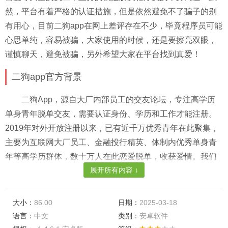
然，平台有着严格的认证措施，但是依然避免不了骗子的别
有用心，目前二狗app在网上差评存在不少，毕竟程序员可能
心思单纯，容易被骗，大家使用的时候，还是要擦亮双眼，
谨慎聊天，避免被骗，另外希望大家在平台找到真爱！
二狗app官方背景
二狗App，源自大厂内部员工的交友论坛，专注高学历
单身青年脱单交友，需要认证身份、学历和工作才能注册。
2019年对外开放注册以来，已有近千万优秀青年在此聚集，
主要为互联网大厂员工、金融投行精英、体制内优秀单身青
年等高学历群体，数十万人在此恋爱脱单，收获爱情。我们
展开所有内容 ↓
坚信，真实、安全、高质量的社交一定是有门槛的，一定是
需要严格认证个人信息的。所以，注册本平台，需要经过身
份、学历和工作三重认证。虽然，因为认证门槛，我们每天
大小：
86.00
日期：
2025-03-18
会损失超过一半的新用户，但我们依然坚信：严格认证，才
语言：
中文
类别：
安卓软件
能筛选出想认真谈恋爱的用户。