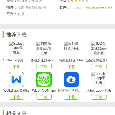
授权：
v1.4.6.1 安卓版
等级：
插件：
无插件请放心使用
官网：
https://m.xiazaigame.com
平台：
安卓
二狗单身平台功能
- 星球社区，随心瞎逛：记录生活瞬间，讨论生活日常，
推荐下载
这是没有社交压力的同龄人朋友圈；
- 同城纸飞机，灵魂交友：先聊三观，再看脸，更安全
的“同城漂流瓶“，偶遇在同一座城市的有趣灵魂；
Sixfast app免费版
西游加速器app官方版
海外版抖音tiktok
迅猛兔加速器app最新版
- 信息认证，保障真实：注册需完成身份、学历、工作三
下载
下载
下载
下载
重认证；
- 精准匹配，推你所爱：互联网大厂员工、金融投行精
英、体制内优秀青年，每日精准推荐优秀异性；
WOLB app免费版
WEBTOON app
国家中小学智慧教育平台app(智慧中小学)
tiktok app手机版
下载
下载
下载
下载
软件特色
相关文章
1.学历认证