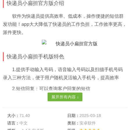
快递员小扁担官方版介绍
软件为快递员提供高效率、低成本，操作便捷的短信群
发功能！app大大降低了快递员的工作负担，工作效率更高，
派件更快。
快递员小扁担手机版特色
1.提供手动输入号码，语音输入号码以及扫描手机号码
录入三种方法，便于用户随机灵活输入手机号，提高效率
2.短信回复：可以查询客户回复的短信
展开所有内容 ↓
3.便宜：行业低价格，降低快递驿站点运营成本
4.短信发送记录明细，便于查询
大小：
71.40
日期：
2025-03-18
5.106专属短信通知通道，速度快，到达率高。自定义签
语言：
中文
类别：
安卓软件
名，操作便捷，满足不同客户需求