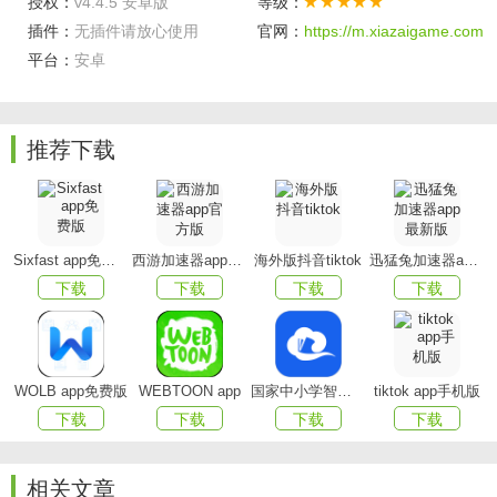
授权：
v4.4.5 安卓版
等级：
插件：
无插件请放心使用
官网：
https://m.xiazaigame.com
功能亮点
平台：
安卓
1.精准扫描：
优化快递件手机号码扫描功能，准确率高
达100%，大大提高快递员工作效率
推荐下载
2.定时短信：
用空余时间定时发送短信，可帮助快递员
合理安排工作时间
3.支持手机号后四位查询记录
Sixfast app免费版
西游加速器app官方版
海外版抖音tiktok
迅猛兔加速器app最新版
4.模板升级：
可删除已审核通过模板避免模板太多造成
下载
下载
下载
下载
的混乱
5.货号自动累加：
快递货号可自动累加，操作简单
WOLB app免费版
WEBTOON app
国家中小学智慧教育平台app(智慧中小学)
tiktok app手机版
更新日志
下载
下载
下载
下载
v4.3.4 版本
相关文章