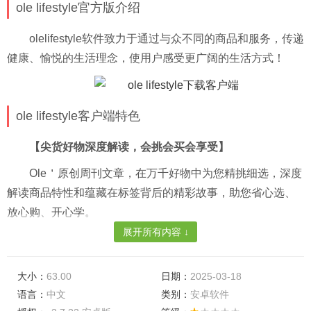
ole lifestyle官方版介绍
olelifestyle软件致力于通过与众不同的商品和服务，传递
健康、愉悦的生活理念，使用户感受更广阔的生活方式！
ole lifestyle客户端特色
【尖货好物深度解读，会挑会买会享受】
Ole＇原创周刊文章，在万千好物中为您精挑细选，深度
解读商品特性和蕴藏在标签背后的精彩故事，助您省心选、
放心购、开心学。
展开所有内容 ↓
【全球精选潮流商品，足不出户尽在掌握】
汇聚日韩欧美及本土上千个品牌、千余种全球潮流商
大小：
63.00
日期：
2025-03-18
品，覆盖美食美酒、美容个护、家庭生活、母婴保健等众多
语言：
中文
类别：
安卓软件
品类。