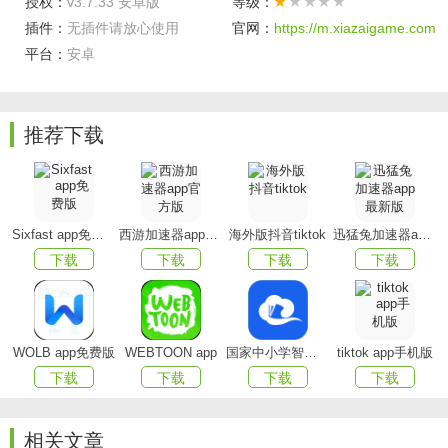
授权：
v3.7.33 安卓版
等级：
更有新鲜好物供给it猫扑itmop用户免费试用，还可分享
插件：
无插件请放心使用
官网：
https://m.xiazaigame.com
平台：
安卓
试用心得，好物共享、好文同赞。
【不止是生活，更要有态度】
Ole＇＂生活不凡＂专栏杂志，每期为您送上对名人大家
推荐下载
的独家访谈，分享他们对待生活的态度和点滴感悟，一同探
寻生活之美。
【成为Ole＇会员，获取专属权益】
Sixfast app免费版
西游加速器app官方版
海外版抖音tiktok
迅猛兔加速器app最新版
下载
下载
下载
下载
会员权益全面升级，尽享＂狂欢会员日、积分当前花、
生日有好礼、定制升级礼＂等专属特权；定期开展会员课
堂，分享品酒、烘焙等精致生活方式；专享门店扫码购，快
速结账无需排队。
WOLB app免费版
WEBTOON app
国家中小学智慧教育平台app(智慧中小学)
tiktok app手机版
下载
下载
下载
下载
软件亮点
・每天都有不一样的购物活动可以参加，每天都能在这
相关文章