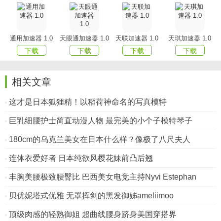
通用加速器 1.0
天眼通加速器 1.0
天联加速器 1.0
天琪加速器 1.0
下载
下载
下载
下载
相关文章
这才是日本狐狸精！以稻荷神命名的写真模特
巨乳细腰护士简直动漫人物 最完美的小个子模特琴子
180cm的乌克兰美女在日本什么样？像极了八尺夫人
连体衣爱好者 日本纯欲风樱花妹前凸后翘
丰胸美腰极致腰臀比 巴西美女电竞主持Nyvi Estephan
贝优妮塔式优雅 无罩挥剑的黑发御姊ameliimoo
顶级肉感的轻熟御姐 超曲线腰身跻身美国穿搭界