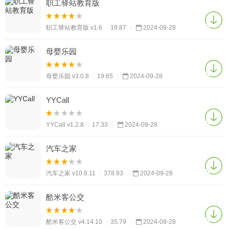
职工驿站教育版
职工驿站教育版 v1.6
|
19.87
|
2024-09-28
母婴乐园
母婴乐园 v3.0.8
|
19.65
|
2024-09-28
YYCall
YYCall v1.2.8
|
17.33
|
2024-09-28
汽车之家
汽车之家 v10.8.11
|
378.93
|
2024-09-28
酷米客公交
酷米客公交 v4.14.10
|
35.79
|
2024-09-28