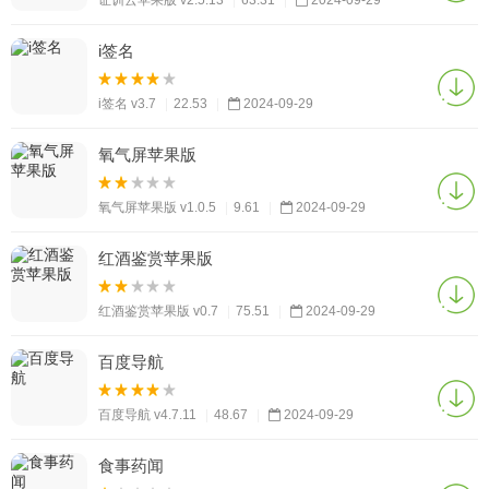
证训云苹果版 v2.5.13
|
63.31
|
2024-09-29
i签名
i签名 v3.7
|
22.53
|
2024-09-29
氧气屏苹果版
氧气屏苹果版 v1.0.5
|
9.61
|
2024-09-29
红酒鉴赏苹果版
红酒鉴赏苹果版 v0.7
|
75.51
|
2024-09-29
百度导航
百度导航 v4.7.11
|
48.67
|
2024-09-29
食事药闻