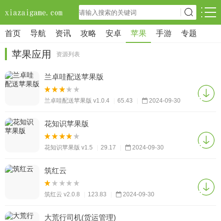
首页
导航
资讯
攻略
安卓
苹果
手游
专题
苹果应用
资源列表
兰卓哇配送苹果版
兰卓哇配送苹果版 v1.0.4
|
65.43
|
2024-09-30
花知识苹果版
花知识苹果版 v1.5
|
29.17
|
2024-09-30
筑红云
筑红云 v2.0.8
|
123.83
|
2024-09-30
大荒行司机(货运管理)