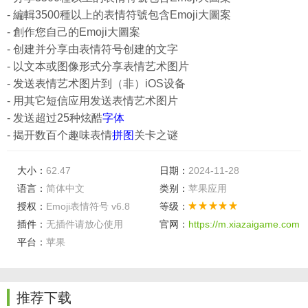
- 編輯3500種以上的表情符號包含Emoji大圖案
- 創作您自己的Emoji大圖案
- 创建并分享由表情符号创建的文字
- 以文本或图像形式分享表情艺术图片
- 发送表情艺术图片到（非）iOS设备
- 用其它短信应用发送表情艺术图片
- 发送超过25种炫酷
字体
- 揭开数百个趣味表情
拼图
关卡之谜
大小：
62.47
日期：
2024-11-28
语言：
简体中文
类别：
苹果应用
授权：
Emoji表情符号 v6.8
等级：
插件：
无插件请放心使用
官网：
https://m.xiazaigame.com
平台：
苹果
推荐下载