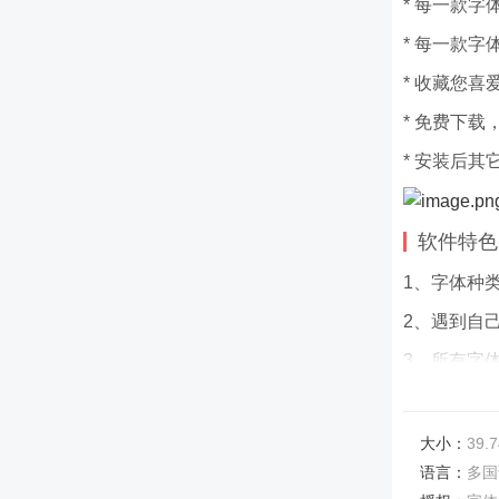
* 每一款
* 每一款
* 收藏您喜
* 免费下载
* 安装后其
软件特色
1、字体种
2、遇到自
3、所有字
软件优势
1、海量字
大小：
39.7
语言：
多国
2、一键安