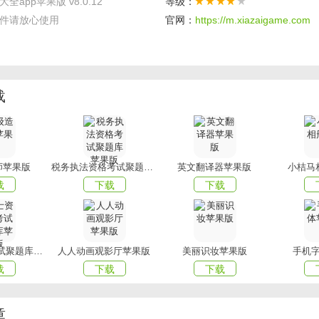
全app苹果版 v8.0.12
等级：
载多种类型的字体，如中文字体、英文字体、商业字体等等。
件请放心使用
官网：
https://m.xiazaigame.com
广大手机用户准备的个性化字体切换软件，总有一款字体是你所
在手机上预览体验字体效果，更是开发者和设计师不可多得的利
载
联网字体资源，全部免费供字体爱好者更换试用。
azai小编今天为大家带来的字体大全app苹果版，想要下载更多A
!
师苹果版
税务执法资格考试聚题库苹果版
英文翻译器苹果版
小桔马
载
下载
下载
护士资格证考试聚题库苹果版
人人动画观影厅苹果版
美丽识妆苹果版
手机
载
下载
下载
章