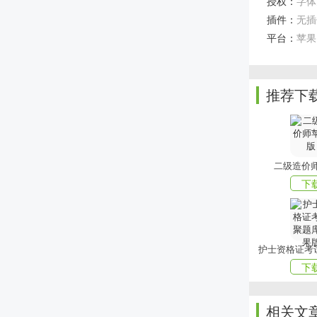
授权：
字体大
3、可以下
插件：
无插
软件亮点
平台：
苹果
1、专门为
2、可直接
推荐下
3、收录互
以上就是xi
mmxiazai吧
二级造价
下
下
相关文