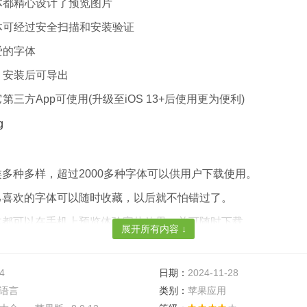
字体都精心设计了预览图片
字体可经过安全扫描和安装验证
爱的字体
，安装后可导出
它第三方App可使用(升级至iOS 13+后使用更为便利)
类多种多样，超过2000多种字体可以供用户下载使用。
己喜欢的字体可以随时收藏，以后就不怕错过了。
体都可以在手机上预览体验字体效果，并可随时下载。
展开所有内容 ↓
库，每一款字体可经过安全扫描和安装验证。
4
日期：
2024-11-28
语言
类别：
苹果应用
装，把下载字体安装字体简化为一步，看到点击即装。