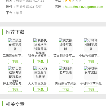
授权：
思语苹果版 v1.4.13
等级：
可以查询到好友的动态，随时互动。
插件：
无插件请放心使用
官网：
https://m.xiazaigame.com
3、创建群组，你可以随时的创建属于自己的群组，都能满足
平台：
苹果
你的交友需求，在聊天的时候更放心。
3、聊天模式，有多种的聊天模式，你可以自己挑选，都能保
障你的聊天通讯的安全，信息不会泄露。
推荐下载
软件特点
1、连麦互动： 让你快速找到小伙伴尽情玩耍。
2、音乐电台房： 一起听音乐分享心情，音乐让我们彼此靠
二级造价师苹果版
税务执法资格考试聚题库苹果版
英文翻译器苹果版
小桔马相册苹果版
近。
下载
下载
下载
下载
3、女神陪伴房 ： 陪伴时间越长，彼此越靠近，直至重叠。
陪伴才是真情的告白 。
护士资格证考试聚题库苹果版
人人动画观影厅苹果版
美丽识妆苹果版
手机字体苹果版
4、多人聊天室：创建多人聊天房间，多人游戏和陌生匹配，
下载
下载
下载
下载
只要你在，我们就能相遇。
以上就是思语苹果版的全部内容了，赶快收藏
mmxiazai吧
下
相关文章
载更多软件和游戏吧！