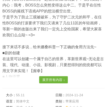
内心：我考，BOSS怎么突然变得这么中二。于是乎在任性
BOSS的摧残下语戏APP的想法横空出世。
于是乎为了防止三观被破坏，为了守护二次元的和平，在任
性BOSS的打滚要求下我们又请来了几位11区的年轻画师，
等新一期的改版出来了我们一定先上交给国家，希望大家喜
欢我们么么哒~ =3=
接下来话不多说，给米娜桑科普一下正确的食用方法先~
■剧的创建
在这里可以创建一个属于自己的世界，革新世界观~无论是古
装、现代、动漫、小说、影视剧，只要想得到的统统都可以
用文字来实现！【握拳】
■人物设置
展开所有内容 ↓
俗称皮，在已有世界观的基础下有人物才会有故事。可以按
照自己的YY来塑造各种理想型~当然不要忘记写清楚人物之
间关系哟~这里创建的人物是提供给戏（yan）友（yuan）们
大小：
55.11
日期：
2024-11-24
的角色选择。
语言：
简体中文
类别：
苹果应用
■群的创建与审核