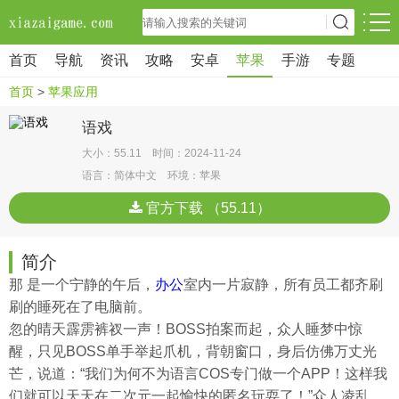
首页
导航
资讯
攻略
安卓
苹果
手游
专题
首页
>
苹果应用
语戏
大小：55.11 时间：2024-11-24
语言：简体中文 环境：苹果
官方下载 （55.11）
简介
那 是一个宁静的午后，
办公
室内一片寂静，所有员工都齐刷
刷的睡死在了电脑前。
忽的晴天霹雳裤衩一声！BOSS拍案而起，众人睡梦中惊
醒，只见BOSS单手举起爪机，背朝窗口，身后仿佛万丈光
芒，说道：“我们为何不为语言COS专门做一个APP！这样我
们就可以天天在二次元一起愉快的匿名玩耍了！”众人凌乱，