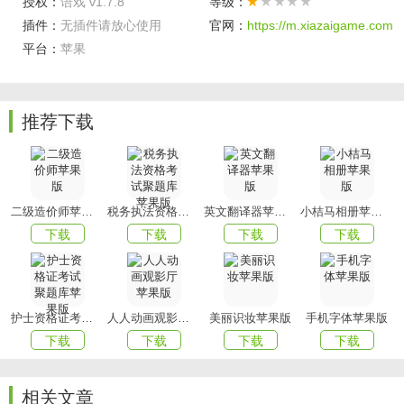
授权：
语戏 v1.7.8
等级：
创建群时会自动生成一个审核群、水聊群和对戏群，还可以
插件：
无插件请放心使用
官网：
https://m.xiazaigame.com
按照自己的喜好创建各种分类群，更加方便更加自由。而且
平台：
苹果
进对戏群的时候是需要审核的，不会随便让路人影响开戏的
质量产生不必要的困扰。
——鼠辈！休得擅入我群！
推荐下载
■群聊对戏
会以群主写的世界观为背景，自己选择的身份来开始进行不
偏离主线剧情的即兴演绎。每个人都是演员，所以对于演员
们来说对戏可是很正式的呢！
二级造价师苹果版
税务执法资格考试聚题库苹果版
英文翻译器苹果版
小桔马相册苹果版
■字数统计
下载
下载
下载
下载
机智的攻城狮们采用了字数实时统计的办法来确定版权的百
分比例。
——我们的攻城狮不可能辣么机智！
■家族
护士资格证考试聚题库苹果版
人人动画观影厅苹果版
美丽识妆苹果版
手机字体苹果版
即使是在二次元也阻止不了我们组建家庭的热情，如果碰见
下载
下载
下载
下载
志同道合的戏（ji）友们，记住喊他们不要走~
相关文章