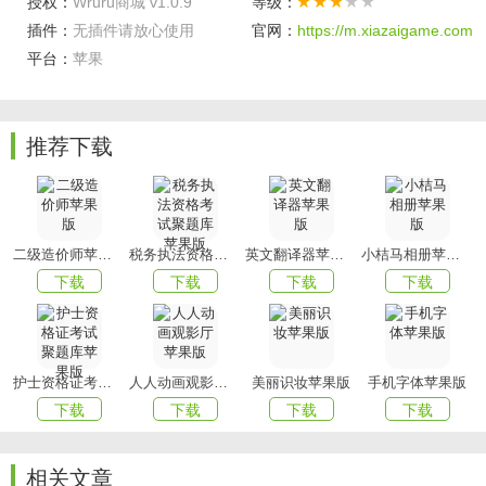
授权：
Wruru商城 v1.0.9
等级：
软件功能
插件：
无插件请放心使用
官网：
https://m.xiazaigame.com
平台：
苹果
1.甄选优质国际品牌：
严格甄选创新、独特、优质的国际品牌，涵盖营养健康、美
容护肤、魅力彩妆、母婴个护、全球美酒及家居
生活
等多个
推荐下载
类别。
2.囊括数百款优质好物：
无数人气单品，口碑好物，你可以探索和体验有原料特色、
二级造价师苹果版
税务执法资格考试聚题库苹果版
英文翻译器苹果版
小桔马相册苹果版
科技领先、品质卓越的产品。
下载
下载
下载
下载
3.汇聚人气专栏KOL：
有趣、有料，对生活有独特见解的创作者，分享海量护肤攻
略、穿搭、美食健身日常。
护士资格证考试聚题库苹果版
人人动画观影厅苹果版
美丽识妆苹果版
手机字体苹果版
4.全球配送网络：
下载
下载
下载
下载
物流遍布9国，穿越南北半球，极速抵达。
相关文章
软件特色