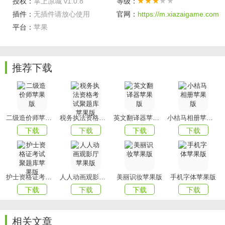
授权：
掌上凉城 v1.0.8
等级：
软件特色
插件：
无插件请放心使用
官网：
https://m.xiazaigame.com
1、是凉山广播电视台倾力打造的掌上移动客户端产品，掌上
平台：
苹果
凉山app以提供凉山本土要闻和资讯为核心;
2、涵盖新闻咨询、网络视听、
电视直播
、掌上广播、便民等
服务为一体，为用户打造一个专业、实用、真实、简单、丰
推荐下载
富的城市平台。
上文就是小编为您带来的掌上凉城的内容介绍了，更多精彩
APP尽在
mmxiazai。
二级造价师苹果版
税务执法资格考试聚题库苹果版
英文翻译器苹果版
小桔马相册苹果版
下载
下载
下载
下载
护士资格证考试聚题库苹果版
人人动画观影厅苹果版
美丽识妆苹果版
手机字体苹果版
下载
下载
下载
下载
相关文章