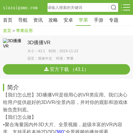
首页
导航
资讯
攻略
安卓
苹果
手游
专题
首页
>
苹果应用
3D播播VR
大小：43.1 时间：2024-11-22
语言：简体中文 环境：苹果
官方下载 （43.1）
简介
【我们怎么想】3D播播VR是很用心的VR类应用。我们决心
给用户提供超好的3D/VR/全景内容，并对你的观影和游戏体
验负责到底。
【我们怎么做】
•聚合海量国内外3D大片、全景视频，超级丰富的VR内容
库，支持手机本地2D/3D/
360
°全景视频的播放观看