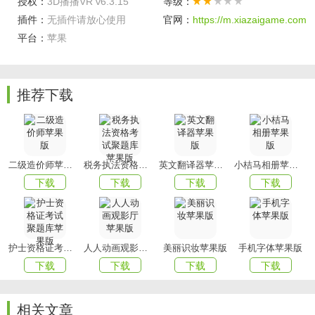
授权：
3D播播VR v6.3.15
等级：
by自身控控达人陌
插件：
无插件请放心使用
官网：
https://m.xiazaigame.com
平台：
苹果
3D播播VR版本 v6.3.5 中的新功能
优化 在线
视频播放
性能
优化 部分页面样式
推荐下载
修复 一些页面小问题
二级造价师苹果版
税务执法资格考试聚题库苹果版
英文翻译器苹果版
小桔马相册苹果版
下载
下载
下载
下载
护士资格证考试聚题库苹果版
人人动画观影厅苹果版
美丽识妆苹果版
手机字体苹果版
下载
下载
下载
下载
相关文章