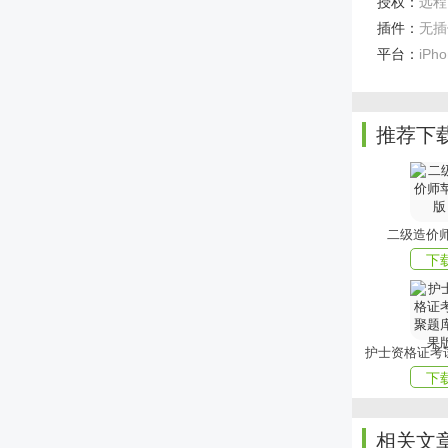
授权：
远程面
1、鉴于以
插件：
无插
2、以智能
平台：
iPh
程面试预约
3、我司设
进行远程面
推荐下
4、简单便
上文就是小
二级造价
下
下
相关文