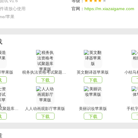
试 v1.6
等级：
上现象，我司拟与第三方专业招聘平台达成合作意向；
件请放心使用
官网：
https://m.xiazaigame.com
空间作为平台工具，经招聘平台审核的企业及校招企业可在设备
one/苹果
；
备环境相对封闭、独立，附带高清摄像头，企业学生双方可直接
试；
载
捷减少企业学生双方的路途、时间及金钱成本。
编为您带来的远程面试了，更多精彩APP尽在
mmxiazai。
师苹果版
税务执法资格考试聚题库苹果版
英文翻译器苹果版
小桔马
载
下载
下载
护士资格证考试聚题库苹果版
人人动画观影厅苹果版
美丽识妆苹果版
手机
载
下载
下载
章