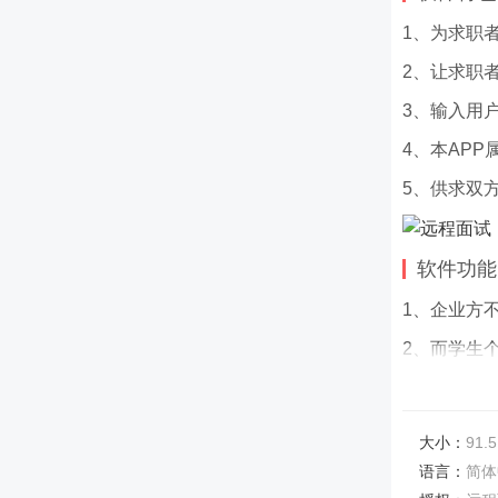
1、为求职
2、让求职
3、输入用
4、本AP
5、供求双
软件功能
1、企业方
2、而学生
3、这是由
4、但由于
大小：
91.5
软件亮点
语言：
简体