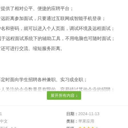
者提供了相对公平、便捷的应聘平台；
者远距离参加面试，只要通过互联网或智能手机登录；
户名和密码，就可以进入个人页面，调试环境及远程面试；
P属于远程面试系统下的辅助工具，不用电脑也可随时面试；
方还可进行交流、缩短服务距离。
不定时面向学生招聘各种兼职、实习或全职；
个人关注的企业数量是有限的，容易错过其他企业的招聘；
展开所有内容 ↓
信息不对称不透明化造成的；另外，每个学校每年都会有“校招日”
“校招日”时间较短，企业要在很短的时间上面试招到合适人很难。
1
日期：
2024-11-13
中文
类别：
苹果应用