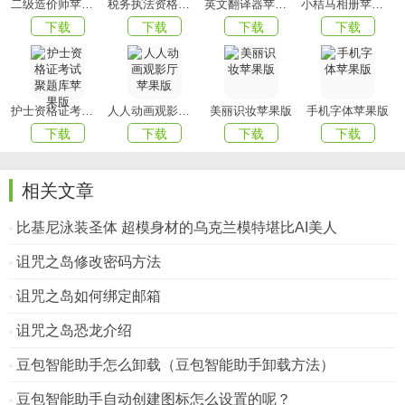
二级造价师苹果版
税务执法资格考试聚题库苹果版
英文翻译器苹果版
小桔马相册苹果版
下载
下载
下载
下载
护士资格证考试聚题库苹果版
人人动画观影厅苹果版
美丽识妆苹果版
手机字体苹果版
下载
下载
下载
下载
相关文章
比基尼泳装圣体 超模身材的乌克兰模特堪比AI美人
诅咒之岛修改密码方法
诅咒之岛如何绑定邮箱
诅咒之岛恐龙介绍
豆包智能助手怎么卸载（豆包智能助手卸载方法）
豆包智能助手自动创建图标怎么设置的呢？