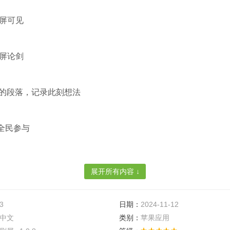
刷屏可见
刷屏论剑
欢的段落，记录此刻想法
全民参与
展开所有内容 ↓
以及时的了解当前的热点事件，同时还可以浏览用户评论，也可
3
日期：
2024-11-12
喜欢的内容，让更多的用户见识，推荐成功还可以获得奖励喔;
中文
类别：
苹果应用