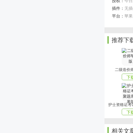
授权：
今日刷
3、热门话
插件：
无插
软件特色
平台：
苹果
1、这里有
2、致力于
推荐下
内容;
3、还有内
有。你也可
软件点评
二级造价
下
全平台内容
喜欢小编为
在
mmxiaza
下
相关文