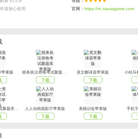
屏 v1.0.8
等级：
题讨论、趣味测试等更多，只等你发现。
件请放心使用
官网：
https://m.xiazaigame.com
你感兴趣的名人的朋友圈内容，在这里第一时间尽览他们的发言;
全民对各领域热点头条资讯的手机app，全方面了解，提供专业
载
容推荐官为你推荐优质内容，让你紧跟时事热点头条，你想知道
以给其他人推荐你喜欢的内容，让更多的用户见识。
师苹果版
税务执法资格考试聚题库苹果版
英文翻译器苹果版
小桔马
载
下载
下载
推荐，热门资讯实时更新，还有更多神评论等你来看。
您带来的今日刷屏下载相关内容吗？希望可以帮到您~更多安卓及
i！
护士资格证考试聚题库苹果版
人人动画观影厅苹果版
美丽识妆苹果版
手机
载
下载
下载
章