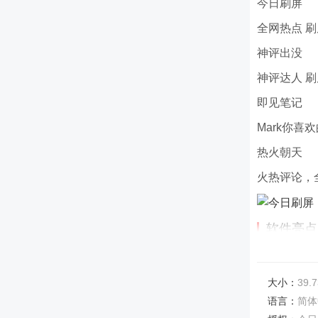
今日刷屏
全网热点 
神评出没
神评达人 
即见笔记
Mark你喜
热火朝天
火热评论，
软件亮点
1、用户可
看法和心得;
大小：
39.7
2、推荐你
语言：
简体