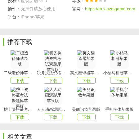
授权：
世说新语 v1.7
等级：
插件：
无插件请放心使用
官网：
https://m.xiazaigame.com
平台：
iPhone/苹果
软件功能
1、专为国学爱好者提供的学习宝典；
2、突破书本和
光盘
载体方式，其中包含原文详解，操作简
推荐下载
单；
3、可以对《世说新语》各章节循环复读，是国学爱好者真正
的随身国学书本；
二级造价师苹果版
税务执法资格考试聚题库苹果版
英文翻译器苹果版
小桔马相册苹果版
4、国学爱好者可以充分利用碎片时间读，达到快速强化学习
下载
下载
下载
下载
世说新语的目的。
软件亮点
1、内容主要是记载东汉后期到魏晋间一些名士的言行与轶
护士资格证考试聚题库苹果版
人人动画观影厅苹果版
美丽识妆苹果版
手机字体苹果版
事。
下载
下载
下载
下载
2、是我国最早的一部文言志人小说集。它原本有八卷，被遗
失后只有三卷。
相关文章