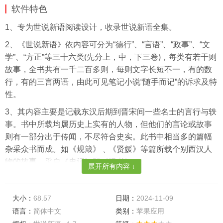
软件特色
1、专为世说新语阅读设计，收录世说新语全集。
2、《世说新语》依内容可分为“德行”、“言语”、“政事”、“文
学”、“方正”等三十六类(先分上，中，下三卷)，每类有若干则
故事，全书共有一千二百多则，每则文字长短不一，有的数
行，有的三言两语，由此可见笔记小说“随手而记”的诉求及特
性。
3、其内容主要是记载东汉后期到晋宋间一些名士的言行与轶
事。书中所载均属历史上实有的人物，但他们的言论或故事
则有一部分出于传闻，不尽符合史实。此书中相当多的篇幅
杂采众书而成。如《规箴》﹑《贤媛》等篇所载个别西汉人
物的故事，采自《史记》和《汉书》。
展开所有内容 ↓
4、其他部分也多采自于前人的记载。在《世说新语》的3卷
36门中，上卷4门——德行、言语、政事、文学，中卷9门
大小：
68.57
日期：
2024-11-09
——方正、雅量、识鉴、赏誉、品藻、规箴、捷悟、夙惠、
语言：
简体中文
类别：
苹果应用
豪爽，这13门都是正面的褒扬。