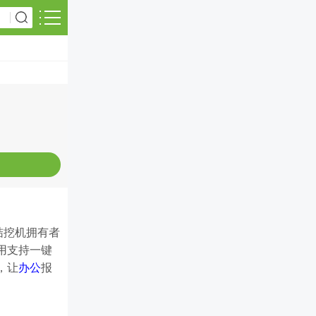
结挖机拥有者
用支持一键
，让
办公
报