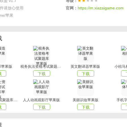
盟 v1.7
等级：
件请放心使用
官网：
https://m.xiazaigame.com
外，还有机器设备维修服务，帮助用户合理利用挖掘机。
one/苹果
您带来的挖机联盟吗？
mmxiazai
为您提供最好用的软件，为您
载
师苹果版
税务执法资格考试聚题库苹果版
英文翻译器苹果版
小桔马
载
下载
下载
护士资格证考试聚题库苹果版
人人动画观影厅苹果版
美丽识妆苹果版
手机
载
下载
下载
章