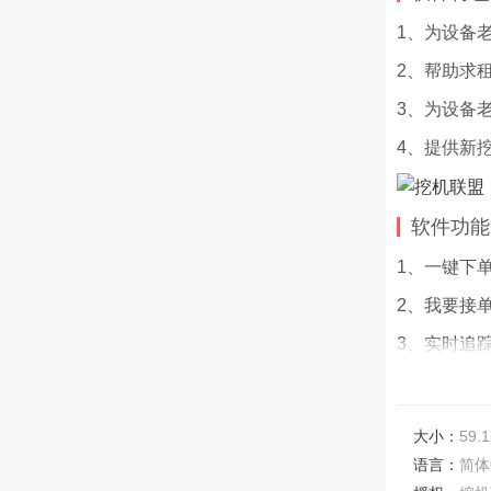
1、为设备
2、帮助求
3、为设备
4、提供新
软件功能
1、一键下
2、我要接
3、实时追
软件亮点
1、一款专
大小：
59.1
2、在这里
语言：
简体
手挖机。