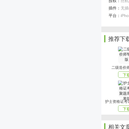
授权：
挖机联
插件：
无插
3、除此之
平台：
iPh
喜欢小编为
游戏！
推荐下
二级造价
下
下
相关文