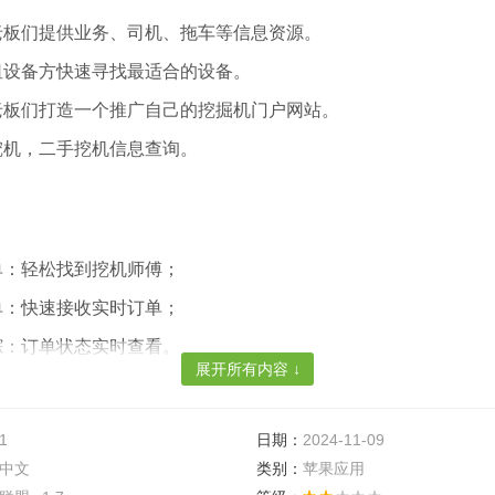
老板们提供业务、司机、拖车等信息资源。
租设备方快速寻找最适合的设备。
老板们打造一个推广自己的挖掘机门户网站。
挖机，二手挖机信息查询。
单：轻松找到挖机师傅；
单：快速接收实时订单；
踪：订单状态实时查看。
展开所有内容 ↓
业挖掘机租售一体服务平台，适合多个工程项目所需挖机设备租
1
日期：
2024-11-09
适合租售卖家和买家共同使用，选择不同的功能模块使用，包含
中文
类别：
苹果应用