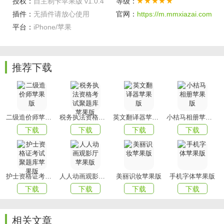
授权：
自主制卡苹果版 v1.0.4
等级：
使用。
插件：
无插件请放心使用
官网：
https://m.mmxiazai.com
平台：
iPhone/苹果
软件说明
拥有卡片识别读取功能，可以识别出卡片信息，获取卡片详
情;
推荐下载
能够模拟各种卡片，开启NFC功能，将卡片与手机贴紧进行
读取模拟;
可以随时编辑读取写入的卡片信息，自定义卡片名称，方便
二级造价师苹果版
税务执法资格考试聚题库苹果版
英文翻译器苹果版
小桔马相册苹果版
切换使用。
下载
下载
下载
下载
用于解决油气危化品车辆线上远程自主制卡，
减少客户往返时间，减少人员接触，打通炼化企业线上流
程。
护士资格证考试聚题库苹果版
人人动画观影厅苹果版
美丽识妆苹果版
手机字体苹果版
以上就是xiazai小编今天为大家带来的自主制卡苹果版，想要
下载
下载
下载
下载
下载更多APP就来
xiazaigame吧!
相关文章