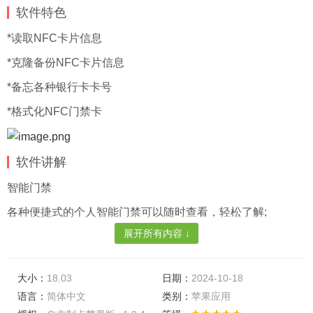
软件特色
*读取NFC卡片信息
*克隆备份NFC卡片信息
*备忘各种银行卡卡号
*格式化NFC门禁卡
软件讲解
智能门禁
各种便捷式的个人智能门禁可以随时查看，轻松了解;
展开所有内容 ↓
使用帮助
详细的使用帮助信息可以随时查看，深入了解更多;
大小：
18.03
日期：
2024-10-18
我的钥匙
语言：
简体中文
类别：
苹果应用
自己个人的钥匙即可绑定于备用NFC门禁卡app，便于随时