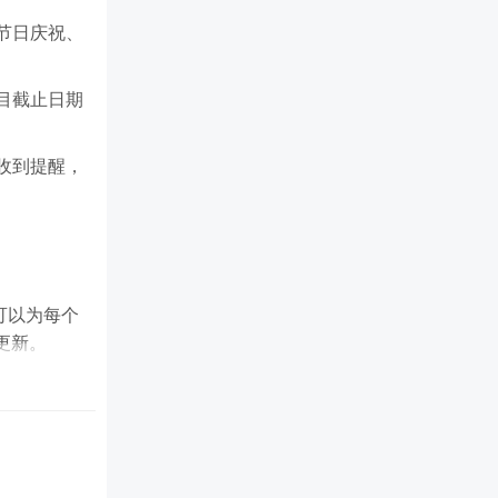
节日庆祝、
目截止日期
收到提醒，
可以为每个
更新。
提醒方式。
保在关键时
可以在不同