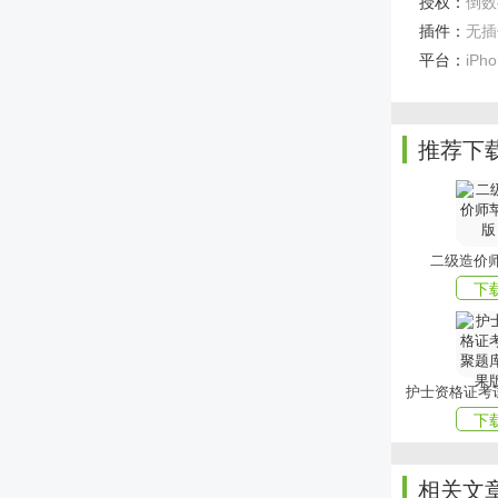
授权：
倒数
设备之间无
插件：
无插
能，确保用
平台：
iPh
app实用
1. 倒计
等，确保用
推荐下
2. 个性
打造属于自
3. 提醒
二级造价
及时做好准
下
4. 隐私
软件亮点
1. 下载
下
2. 注册
进行注册登
相关文