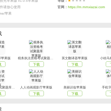
拾光苹果版 v1.0.5苹果版
等级：
缝切换，随时随地访问自己的倒计时列表。同时，应用还提供了
件请放心使用
官网：
https://m.mmxiazai.com
户的数据不会因为设备丢失或损坏而丢失。
one/苹果
时功能：支持用户自定义设置重要日子的倒计时，包括日期、时间、
户不会错过任何一个重要时刻。
载
化设置：提供多种主题和背景选择，用户可以根据自己的喜好进行个
己的专属应用界面。
功能：在重要日子到来前，应用会通过推送通知等方式提醒用户，确
师苹果版
税务执法资格考试聚题库苹果版
英文翻译器苹果版
小桔马
备。
载
下载
下载
保护：重视用户隐私安全，采取多种措施保护用户个人信息不被泄露
护士资格证考试聚题库苹果版
人人动画观影厅苹果版
美丽识妆苹果版
手机
安装：用户可以在苹果应用商店中搜索“倒数拾光”并下载安装。
载
下载
下载
登录：支持多种登录方式，包括手机号、邮箱等，用户可以选择适合
录。
章