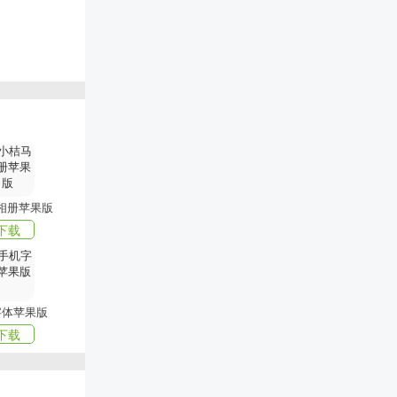
数据备份功
提醒方式
性化设置，
保用户能够
相册苹果版
下载
。
字体苹果版
下载
自己的方式