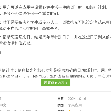
：用户可以在应用中设置各种生活事件的倒计时，如旅行计划、
，确保不会错过任何一个重要时刻。
规划：对于需要备考的学生或专业人士，倒数拾光可以设定考试或项
帮助用户合理安排时间，高效备考。
维系：记录恋爱纪念日、结婚周年等特殊日子，并在这些日子到来前
增添浪漫和仪式感。
期倒计时：倒数拾光的核心功能是提供精确的日期倒计时。用户
置具体的日期，应用会自动计算距离该日期的剩余天数，并实时
展开所有内容 ↓
化提醒设置：除了基本的倒计时功能外，倒数拾光还允许用户自定义
据自己的需求设置不同的提醒时间、提醒频率以及提醒声音，确
及时的通知。
1
日期：
2024-10-16
中文
类别：
苹果应用
台同步与备份：倒数拾光支持多平台同步与备份功能。这意味着用户