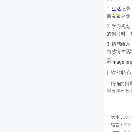
1.
生活
记录
朋友聚会等
2. 学习
的倒计时，
3. 情感
为感情生活
软件特色
1.
精确的日
重要事件设
2. 个性
用户可以根
刻能够得到
大小：
30.4
语言：
简体
3. 多平