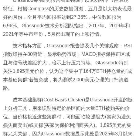
Glassnode的研究报告着重强调了以太坊的季节性表现
特征。根据Coinglass的历史数据回溯，五月是以太坊表现最
好的月份，全月平均回报率达到27.36%，中位数回报为
6.96%。Glassnode技术分析团队指出，2017年、2019年和
2021年等牛市年份，5月都出现了的上涨行情。
技术指标方面，Glassnode报告提及几个关键观察：RSI
指数维持在80附近，显示强势市场；MACD指标保持正区域
且与信号线差距扩大，暗示上行压力持续。Glassnode特别
关注1,895美元价位，认为这个集中了164万ETH持仓量的”成
本基础集群”若被突破，将为测试2,000美元心理关口扫清道
路。
成本基础集群(Cost Basis Cluster)是Glassnode开发的链
上分析工具，用来识别特定价格区间内大量ETH被购买的价
位。当价格接近这些集群时，可能面临较强阻力(卖家为避免
损失而卖出)或支撑(买家为保护利润而买入)。1,895美元的集
群尤为关键，因为Glassnode数据显示此处是2025年3月以来