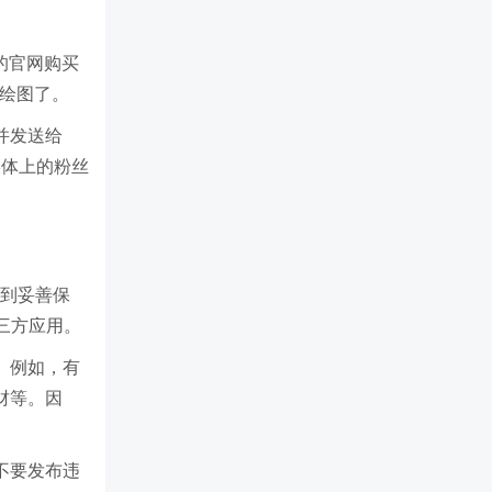
y的官网购买
I绘图了。
，并发送给
媒体上的粉丝
得到妥善保
三方应用。
为。例如，有
钱财等。因
。不要发布违