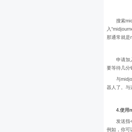
搜索m
入“midj
那通常就是mi
申请加入
要等待几分
与mid
器人了。与
4.使用m
发送指
例如，你可