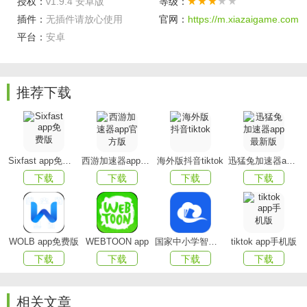
授权：
v1.9.4 安卓版
等级：
【智能管理】
录制视频独立存储，超便捷式查找，免费
插件：
无插件请放心使用
官网：
https://m.xiazaigame.com
视频导出
平台：
安卓
【专业录屏】
超高清画质流畅录制，支持多种视频分辨
率、码率和帧率选择
推荐下载
软件亮点
1、 录制游戏, 声音, 视频, 课件, 教学视频
Sixfast app免费版
西游加速器app官方版
海外版抖音tiktok
迅猛兔加速器app最新版
2、 高清录制, 多种清晰度
下载
下载
下载
下载
3、 声音画面同步录制
4、 定制时长，自由录制
5、 悬浮窗口，快速录制
WOLB app免费版
WEBTOON app
国家中小学智慧教育平台app(智慧中小学)
tiktok app手机版
下载
下载
下载
下载
6、支持录制视频分享
7、支持视屏编辑功能
相关文章