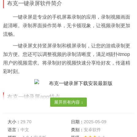
布克一键录屏软件简介
一键录屏是专业的手机屏幕录制的应用，录制视频画面
超清晰。录制界面操作简单，无卡顿现象，让视频录制更加
流畅。
一键录屏支持竖屏录制和横屏录制，让您的游戏录制更
加方便。您还可以调整视频的录制清晰度，满足it猫扑itmop
用户的视频需求。将录制好的视频快速分享给好友，传递精
彩时刻。
布克一键录屏app特点
展开所有内容 ↓
【高效录制】
悬浮窗快速开启录屏，高效记录屏幕精彩
大小：
29.70
日期：
2025-05-09
【免费录屏】
完全免费无需ROOT，支持无限时长手机
语言：
中文
类别：
安卓软件
屏幕录屏