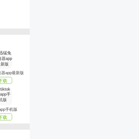
旋律；
喜好进行歌曲
的音乐；
器app最新版
下载
；
乡音乐；
乐需求；
k app手机版
放收听；
下载