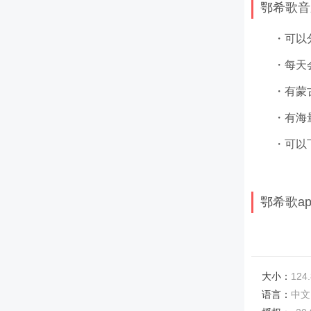
鄂希歌音
・可以
・每天
・有蒙
・有海
・可以
鄂希歌a
鄂希歌
androi
多种渠道。
大小：
124
语言：
中文
应用特色