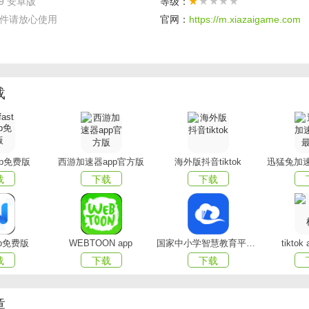
.9 安卓版
等级：
件请放心使用
官网：
https://m.xiazaigame.com
种不同的音频播放模式，如单曲循环、列表循环、顺序播放等；
正的蒙古发音，让大家在学习唱歌的时候，轻松学习，掌握歌曲
定义打造歌曲播放列表，在听音乐的时候，以it猫扑itmop用户的
载
能推送音乐歌单，让大家在使用软件的同时，能够收听自己喜欢
app免费版
西游加速器app官方版
海外版抖音tiktok
迅猛兔加速
载
下载
下载
来非常丰富的蒙古音乐，并且各种风格的蒙古音乐都可以自由收听
断更新带来更多值得一听的蒙古音乐，让远在他乡的你也能收听家
欢的音乐都能便捷查找，还能专注收听自己喜欢的音乐，满足听音
pp免费版
WEBTOON app
国家中小学智慧教育平台app(智慧中小学)
tikto
由查看音乐播放记录，不用担心丢失喜欢音频的问题，能够随意播
载
下载
下载
章