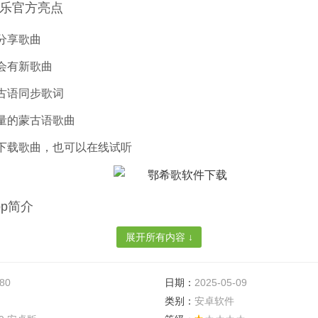
乐官方亮点
分享歌曲
会有新歌曲
古语同步歌词
量的蒙古语歌曲
下载歌曲，也可以在线试听
pp简介
展开所有内容 ↓
全平台支持的传统蒙古语软件，传统蒙文音乐播放器。支持winPC/
d，ios等系统，向民众免费提供在线视听类服务，其资源来源于授
.80
日期：
2025-05-09
类别：
安卓软件