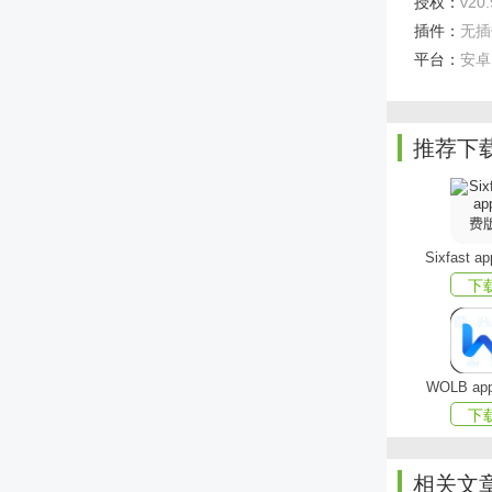
授权：
v20
插件：
无插
1、多
平台：
安卓
2、纯
3、自
推荐下
播放；
4、智
软件优势
Sixfast 
下
- 带
- 不
- 喜
WOLB a
- 自
下
更新日志
相关文