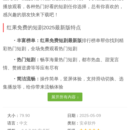
播放观看，各种热门好看的短剧任你选择，总有你喜欢的，
感兴趣的朋友快来下载吧！
红果免费的短剧2025最新版特点
・丰富榜单：红果免费短剧最新版
排行榜单帮你找到精
彩热门短剧，全场免费观看热门短剧
・热门短剧：
畅享海量热门短剧，都市热血、甜宠言
情、赘婿逆袭等等应有尽有
・简洁流畅：
操作简单，竖屏体验，支持滑动切换、选
集播放等，给你带来流畅体验
展开所有内容 ↓
红果短剧免费版功能
大小：
79.90
日期：
2025-05-09
语言：
中文
类别：
安卓软件
・离线缓存：
随时随地观看精彩电影