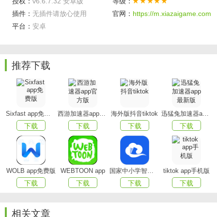
授权：
v6.6.7.32 安卓版
等级：
・一键分享：
精彩内容分享朋友圈，君乐在其中
插件：
无插件请放心使用
官网：
https://m.xiazaigame.com
平台：
安卓
・高清播放：
全网高清资源流畅播放，轻松体验视觉盛
宴
・便捷搜索：
提供搜索和分类索引功能，方便快捷地搜
推荐下载
索内容
红果免费短剧怎么下载里面的剧
Sixfast app免费版
西游加速器app官方版
海外版抖音tiktok
迅猛兔加速器app最新版
打开红果免费短剧app，进入到首页
下载
下载
下载
下载
点击搜索框搜索自己喜欢的短剧名字
WOLB app免费版
WEBTOON app
国家中小学智慧教育平台app(智慧中小学)
tiktok app手机版
下载
下载
下载
下载
点击进去就可以免费观看了
相关文章