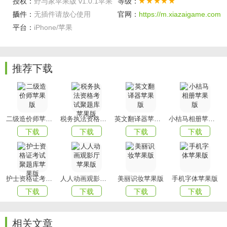
授权：
野与家苹果版 v1.0.1苹果
等级：
1. 优化用户体验：软件团队持续优化界面设计和操作流程，
版
插件：
无插件请放心使用
官网：
https://m.xiazaigame.com
使软件更加简洁、直观，提升了用户的使用体验。
平台：
iPhone/苹果
2. 增强稳定性：针对用户反馈的卡顿、闪退等问题，软件进
行了全面的优化和修复，确保了软件的稳定运行。
3. 增加新功能：根据用户需求，软件不断推出新功能，如远
推荐下载
程喂食控制、喂食提醒等，进一步提升了软件的实用性和便
捷性。
4. 隐私保护：软件严格遵守隐私保护政策，不收集用户的个
二级造价师苹果版
税务执法资格考试聚题库苹果版
英文翻译器苹果版
小桔马相册苹果版
人信息，确保用户的数据安全。
下载
下载
下载
下载
软件亮点
1. 智能化喂食：通过智能化的喂食计划，实现了对宠物的精
准喂养，提高了宠物的健康水平。
护士资格证考试聚题库苹果版
人人动画观影厅苹果版
美丽识妆苹果版
手机字体苹果版
2. 节省时间精力：用户无需亲自操作喂食器，只需通过软件
下载
下载
下载
下载
设置喂食计划，即可实现自动化喂食，节省了时间和精力。
3. 易于操作：软件界面简洁明了，操作简便，即使是初次使
相关文章