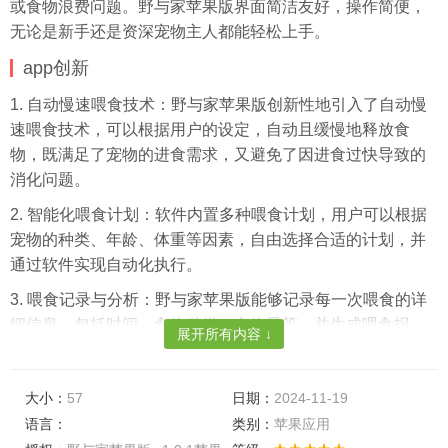
或食物浪费问题。野与家苹果版界面简洁友好，操作简便，
无论是新手还是资深宠物主人都能轻松上手。
app创新
1. 自动慢速喂食技术：野与家苹果版创新性地引入了自动慢
速喂食技术，可以根据用户的设定，自动且缓慢地释放食
物，既满足了宠物的进食需求，又避免了因进食过快导致的
消化问题。
2. 智能化喂食计划：软件内置多种喂食计划，用户可以根据
宠物的种类、年龄、体重等因素，自由选择合适的计划，并
通过软件实现自动化执行。
3. 喂食记录与分析：野与家苹果版能够记录每一次喂食的详
细信息，包括时间、食物种类、食物量等，并生成喂食报
展开所有内容 ↓
告，帮助用户更好地了解宠物的饮食习惯和健康状况。
大小：
57
日期：
2024-11-19
软件特色
语言：
类别：
苹果应用