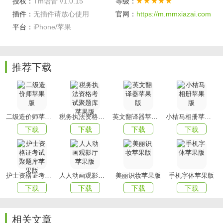
授权：
Tm语音 v1.0.15
等级：
很多小姐姐小哥哥一起玩。
插件：
无插件请放心使用
官网：
https://m.mmxiazai.com
软件亮点
平台：
iPhone/苹果
1、语音在线交友过程，您可以每天与自己喜欢的用户进行在
线互动;
推荐下载
2、同一城市的朋友，每天都有来自同一城市的朋友大量的推
荐，可以随时添加;
3、结交附近的朋友，以及附近的很多朋友，添加成功后就可
以相互交流。
二级造价师苹果版
税务执法资格考试聚题库苹果版
英文翻译器苹果版
小桔马相册苹果版
上文就是小编为您带来的Tm语音的内容介绍了，更多精彩
下载
下载
下载
下载
APP尽在
mmxiazai。
护士资格证考试聚题库苹果版
人人动画观影厅苹果版
美丽识妆苹果版
手机字体苹果版
下载
下载
下载
下载
相关文章