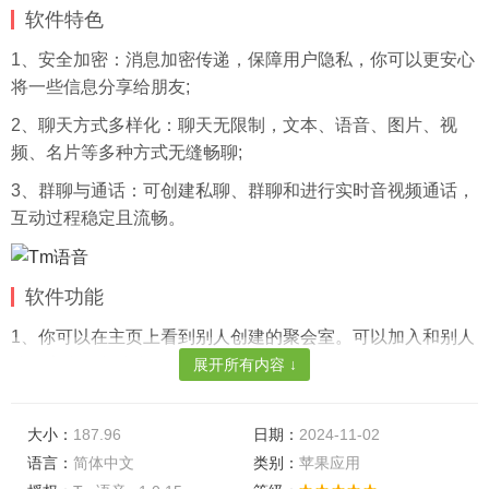
软件特色
1、安全加密：消息加密传递，保障用户隐私，你可以更安心
将一些信息分享给朋友;
2、聊天方式多样化：聊天无限制，文本、语音、图片、视
频、名片等多种方式无缝畅聊;
3、群聊与通话：可创建私聊、群聊和进行实时音视频通话，
互动过程稳定且流畅。
软件功能
1、你可以在主页上看到别人创建的聚会室。可以加入和别人
聊天交友，创建自己的房间;
展开所有内容 ↓
2、需要身份验证。在这里，你可以加入各种各样的房间，交
朋友或者和你的小妹妹一起玩;
大小：
187.96
日期：
2024-11-02
语言：
简体中文
类别：
苹果应用
3、也可以加入社交游戏，很有娱乐性。你也可以在这里找到