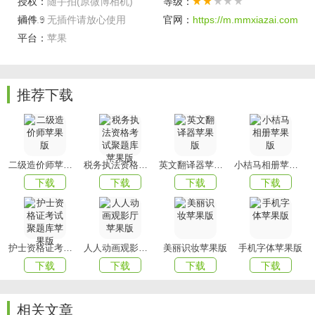
授权：
随手拍(原微博相机)
等级：
v4.5.9
插件：
无插件请放心使用
官网：
https://m.mmxiazai.com
随手拍版本 4.5.0中的新功能
平台：
苹果
视频发布页面新增草稿箱功能，再也不用担心
视频编辑
不完
了，一键保存草稿，随时随地再次编辑。
推荐下载
二级造价师苹果版
税务执法资格考试聚题库苹果版
英文翻译器苹果版
小桔马相册苹果版
下载
下载
下载
下载
护士资格证考试聚题库苹果版
人人动画观影厅苹果版
美丽识妆苹果版
手机字体苹果版
下载
下载
下载
下载
相关文章