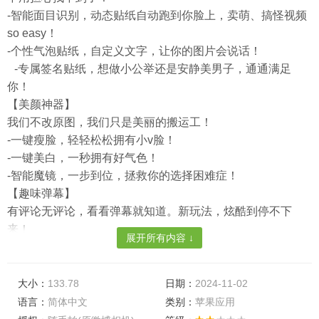
-智能面目识别，动态贴纸自动跑到你脸上，卖萌、搞怪视频
so easy！
-个性气泡贴纸，自定义文字，让你的图片会说话！
-专属签名贴纸，想做小公举还是安静美男子，通通满足
你！
【美颜神器】
我们不改原图，我们只是美丽的搬运工！
-一键瘦脸，轻轻松松拥有小v脸！
-一键美白，一秒拥有好气色！
-智能魔镜，一步到位，拯救你的选择困难症！
【趣味弹幕】
有评论无评论，看看弹幕就知道。新玩法，炫酷到停不下
来！
展开所有内容 ↓
【你的微博好友都在po神马】
一键导入你的微博好友，看他们都在po神马图，好友八卦怎
能错过！
大小：
133.78
日期：
2024-11-02
注：应用内的美颜、人脸检测、暗光增强、去雾功能由
语言：
简体中文
类别：
苹果应用
SenseTime(商汤科技)提供