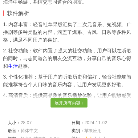
海洋中畅游，并结交志同道合的朋友。
软件解析
1. 内容丰富：轻音社苹果版汇集了二次元音乐、短视频、广
播剧等多种类型的内容，涵盖了燃系、古风、日系等多种风
格，满足不同用户的喜好。
2. 社交功能：软件内置了强大的社交功能，用户可以在听歌
的同时，与志同道合的朋友交流互动，分享自己的音乐心得
和
生活
趣事。
3. 个性化推荐：基于用户的听歌历史和偏好，轻音社能够智
能推荐符合个人口味的音乐内容，让用户发现更多好歌。
4. 高清音质：提供高品质的音乐播放体验，让用户能够感受
到音乐的每一个细节，享受更加纯粹的音乐之旅。
展开所有内容 ↓
大小：
28.07
日期：
2024-11-02
app优化
语言：
简体中文
类别：
苹果应用
1. 界面设计：轻音社苹果版的界面设计简洁大方，色彩搭配