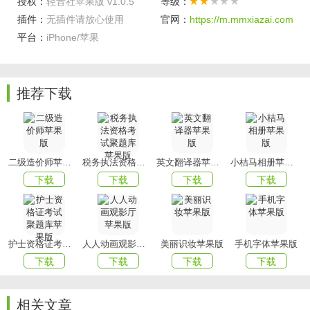
授权：
轻音社苹果版 v1.0.5
等级：
和谐，符合二次元文化的审美标准，让用户在使用过程中感
插件：
无插件请放心使用
官网：
https://m.mmxiazai.com
到舒适愉悦。
平台：
iPhone/苹果
2. 操作流畅：软件运行流畅，响应速度快，无论是搜索歌
曲、播放视频还是浏览评论，都能得到即时反馈，提升用户
体验。
推荐下载
3. 内存占用低：在保证功能丰富的前提下，轻音社尽量减少
了内存占用，让用户在不牺牲手机性能的前提下享受更多内
容。
二级造价师苹果版
税务执法资格考试聚题库苹果版
英文翻译器苹果版
小桔马相册苹果版
4. 隐私保护：软件注重用户隐私保护，对数据处理和存储有
下载
下载
下载
下载
严格的规范，确保用户信息的安全和隐私。
5. 版本更新：定期推出新版本，不断优化功能和修复bug，为
用户提供更加完善的服务体验。
护士资格证考试聚题库苹果版
人人动画观影厅苹果版
美丽识妆苹果版
手机字体苹果版
软件讲解
下载
下载
下载
下载
1. 音乐搜索：用户可以通过关键词、歌手名、专辑名等多种
方式搜索自己喜欢的音乐内容。
相关文章